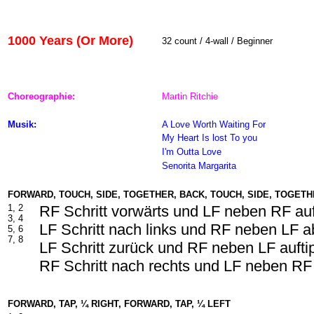
1000 Years (Or More)
32 count / 4-wall / Beginner
Choreographie:
Martin Ritchie
Musik:
A Love Worth Waiting For
My Heart Is lost To you
I'm Outta Love
Senorita Margarita
FORWARD, TOUCH, SIDE, TOGETHER, BACK, TOUCH, SIDE, TOGET
1, 2
RF Schritt vorwärts und LF neben RF au
3, 4
LF Schritt nach links und RF neben LF 
5, 6
7, 8
LF Schritt zurück und RF neben LF aufti
RF Schritt nach rechts und LF neben RF
FORWARD, TAP, ¼ RIGHT, FORWARD, TAP, ¼ LEFT