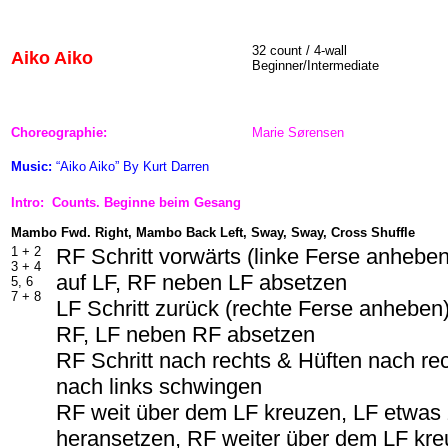
32 count / 4-wall
Aiko Aiko
Beginner/Intermediate
Choreographie:
Marie Sørensen
Music:
“Aiko Aiko” By Kurt Darren
Intro: Counts. Beginne beim Gesang
Mambo Fwd. Right, Mambo Back Left, Sway, Sway, Cross Shuffle
1 + 2
RF Schritt vorwärts (linke Ferse anhebe
3 + 4
auf LF, RF neben LF absetzen
5, 6
7 + 8
LF Schritt zurück (rechte Ferse anheben)
RF, LF neben RF absetzen
RF Schritt nach rechts & Hüften nach r
nach links schwingen
RF weit über dem LF kreuzen, LF etwa
heransetzen, RF weiter über dem LF kr