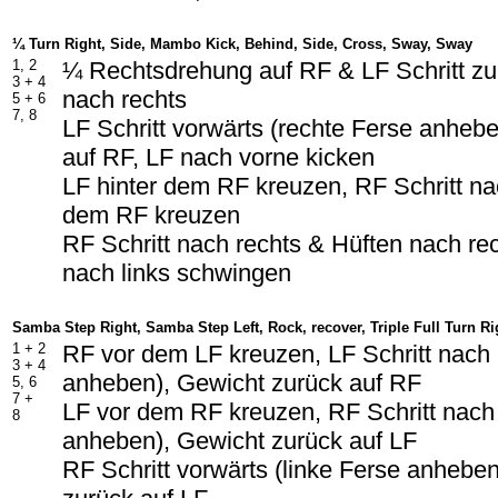
¼ Turn Right, Side, Mambo Kick, Behind, Side, Cross, Sway, Sway
1, 2
¼ Rechtsdrehung auf RF & LF Schritt zu
3 + 4
nach rechts
5 + 6
7, 8
LF Schritt vorwärts (rechte Ferse anheb
auf RF, LF nach vorne kicken
LF hinter dem RF kreuzen, RF Schritt na
dem RF kreuzen
RF Schritt nach rechts & Hüften nach r
nach links schwingen
Samba Step Right, Samba Step Left, Rock, recover, Triple Full Turn Ri
1 + 2
RF vor dem LF kreuzen, LF Schritt nach 
3 + 4
anheben), Gewicht zurück auf RF
5, 6
7 +
LF vor dem RF kreuzen, RF Schritt nach 
8
anheben), Gewicht zurück auf LF
RF Schritt vorwärts (linke Ferse anhebe