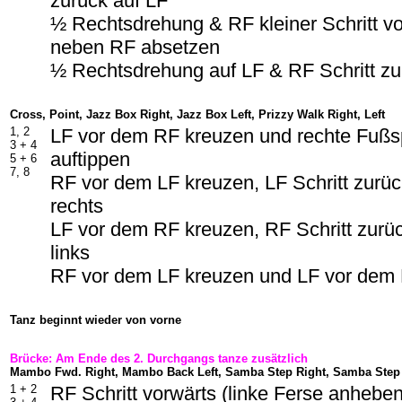
zurück auf LF
½ Rechtsdrehung & RF kleiner Schritt v
neben RF absetzen
½ Rechtsdrehung auf LF & RF Schritt zu
Cross, Point, Jazz Box Right, Jazz Box Left, Prizzy Walk Right, Left
1, 2
LF vor dem RF kreuzen und rechte Fußsp
3 + 4
auftippen
5 + 6
7, 8
RF vor dem LF kreuzen, LF Schritt zurüc
rechts
LF vor dem RF kreuzen, RF Schritt zurüc
links
RF vor dem LF kreuzen und LF vor dem
Tanz beginnt wieder von vorne
Brücke: Am Ende des 2. Durchgangs tanze zusätzlich
Mambo Fwd. Right, Mambo Back Left, Samba Step Right, Samba Step 
1 + 2
RF Schritt vorwärts (linke Ferse anhebe