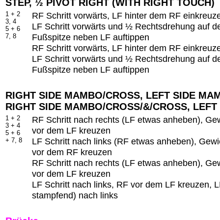
STEP, ½ PIVOT RIGHT (WITH RIGHT TOUCH)
1 + 2
RF Schritt vorwärts, LF hinter dem RF einkreuze
3, 4
LF Schritt vorwärts und ½ Rechtsdrehung auf d
5 + 6
Fußspitze neben LF auftippen
7, 8
RF Schritt vorwärts, LF hinter dem RF einkreuze
LF Schritt vorwärts und ½ Rechtsdrehung auf d
Fußspitze neben LF auftippen
RIGHT SIDE MAMBO/CROSS, LEFT SIDE MA
RIGHT SIDE MAMBO/CROSS/&/CROSS, LEFT 
1 + 2
RF Schritt nach rechts (LF etwas anheben), Gew
3 + 4
vor dem LF kreuzen
5 + 6
LF Schritt nach links (RF etwas anheben), Gewi
+ 7, 8
vor dem RF kreuzen
RF Schritt nach rechts (LF etwas anheben), Gew
vor dem LF kreuzen
LF Schritt nach links, RF vor dem LF kreuzen, L
stampfend) nach links