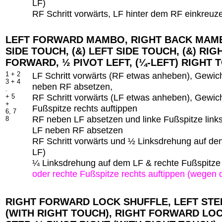
LF)
RF Schritt vorwärts, LF hinter dem RF einkreuze
LEFT FORWARD MAMBO, RIGHT BACK MAMB
SIDE TOUCH, (&) LEFT SIDE TOUCH, (&) RIG
FORWARD, ½ PIVOT LEFT, (¼-LEFT) RIGHT 
1 + 2
LF Schritt vorwärts (RF etwas anheben), Gewich
3 + 4
neben RF absetzen,
.
RF Schritt vorwärts (LF etwas anheben), Gewich
+ 5
+
Fußspitze rechts auftippen
6, 7
RF neben LF absetzen und linke Fußspitze links
8
LF neben RF absetzen
RF Schritt vorwärts und ½ Linksdrehung auf de
LF)
¼ Linksdrehung auf dem LF & rechte Fußspitze
oder rechte Fußspitze rechts auftippen (wegen 
RIGHT FORWARD LOCK SHUFFLE, LEFT STEP
(WITH RIGHT TOUCH), RIGHT FORWARD LOC