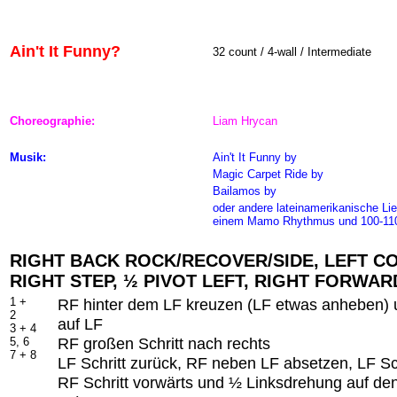
Ain't It Funny?
32 count / 4-wall / Intermediate
Choreographie:
Liam Hrycan
Musik:
Ain't It Funny
by
Magic Carpet Ride by
Bailamos by
oder andere lateinamerikanische Lie
einem Mamo Rhythmus und 100-1
RIGHT BACK ROCK/RECOVER/SIDE, LEFT CO
RIGHT STEP, ½ PIVOT LEFT, RIGHT FORWA
1 +
RF hinter dem LF kreuzen (LF etwas anheben) 
2
auf LF
3 + 4
RF großen Schritt nach rechts
5, 6
7 + 8
LF Schritt zurück, RF neben LF absetzen, LF Sch
RF Schritt vorwärts und ½ Linksdrehung auf de