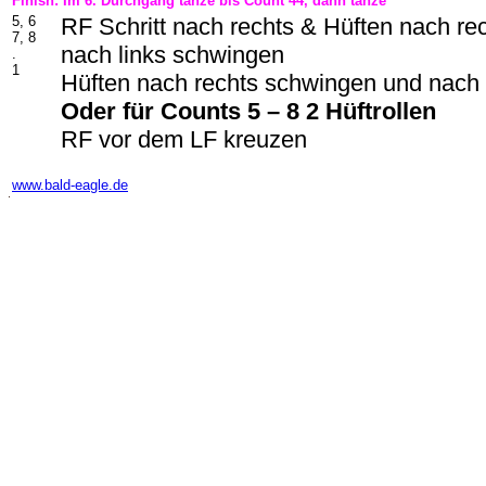
Finish: Im 6. Durchgang tanze bis Count 44, dann tanze
5, 6
RF Schritt nach rechts & Hüften nach r
7, 8
nach links schwingen
.
1
Hüften nach rechts schwingen und nach 
Oder für Counts 5 – 8
2
Hüftrolle
n
RF vor dem LF kreuzen
-
www.bald-eagle.de