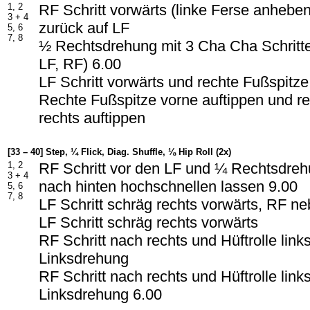
1, 2
RF Schritt vorwärts (linke Ferse anhebe
3 + 4
zurück auf LF
5, 6
7, 8
½ Rechtsdrehung mit 3 Cha Cha Schritte
LF, RF) 6.00
LF Schritt vorwärts und rechte Fußspitze
Rechte Fußspitze vorne auftippen und r
rechts auftippen
[33 – 40] Step, ¼ Flick, Diag. Shuffle, ⅛ Hip Roll (2x)
1, 2
RF Schritt vor den LF und ¼ Rechtsdre
3 + 4
nach hinten hochschnellen lassen 9.00
5, 6
7, 8
LF Schritt schräg rechts vorwärts, RF n
LF Schritt schräg rechts vorwärts
RF Schritt nach rechts und Hüftrolle link
Linksdrehung
RF Schritt nach rechts und Hüftrolle link
Linksdrehung 6.00