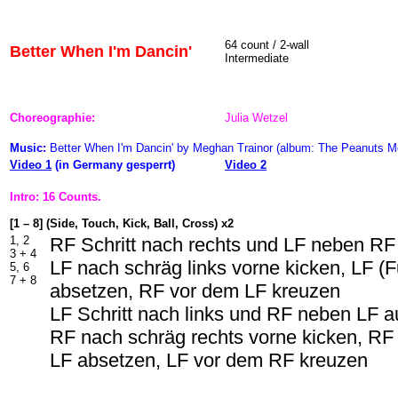
64 count / 2-wall
Better When I'm Dancin'
Intermediate
Choreographie:
Julia Wetzel
Music:
Better When I'm Dancin' by Meghan Trainor (album: The Peanuts M
Video 1
(in Germany gesperrt)
Video 2
Intro: 16 Counts.
[1 – 8] (Side, Touch, Kick, Ball, Cross) x2
1, 2
RF Schritt nach rechts und LF neben RF
3 + 4
LF nach schräg links vorne kicken, LF (
5, 6
7 + 8
absetzen, RF vor dem LF kreuzen
LF Schritt nach links und RF neben LF a
RF nach schräg rechts vorne kicken, RF
LF absetzen, LF vor dem RF kreuzen