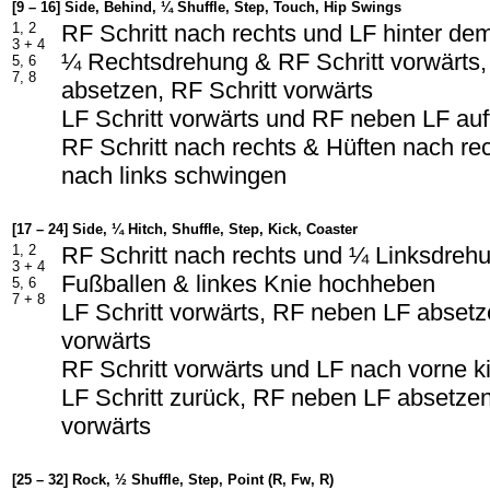
[9 – 16] Side, Behind, ¼ Shuffle, Step, Touch, Hip Swings
1, 2
RF Schritt nach rechts und LF hinter d
3 + 4
¼ Rechtsdrehung & RF Schritt vorwärts
5, 6
7, 8
absetzen, RF Schritt vorwärts
LF Schritt vorwärts und RF neben LF auf
RF Schritt nach rechts & Hüften nach r
nach links schwingen
[17 – 24] Side, ¼ Hitch, Shuffle, Step, Kick, Coaster
1, 2
RF Schritt nach rechts und ¼ Linksdrehu
3 + 4
Fußballen & linkes Knie hochheben
5, 6
7 + 8
LF Schritt vorwärts, RF neben LF absetze
vorwärts
RF Schritt vorwärts und LF nach vorne k
LF Schritt zurück, RF neben LF absetzen
vorwärts
[25 – 32] Rock, ½ Shuffle, Step, Point (R, Fw, R)