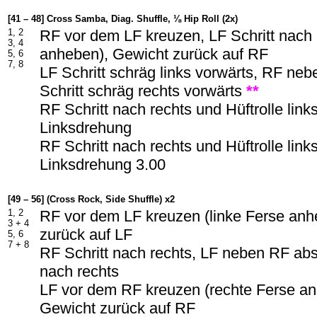
[41 – 48] Cross Samba, Diag. Shuffle, ⅛ Hip Roll (2x)
1, 2
RF vor dem LF kreuzen, LF Schritt nach 
3, 4
anheben), Gewicht zurück auf RF
5, 6
7, 8
LF Schritt schräg links vorwärts, RF ne
Schritt schräg rechts vorwärts
**
RF Schritt nach rechts und Hüftrolle link
Linksdrehung
RF Schritt nach rechts und Hüftrolle link
Linksdrehung 3.00
[49 – 56] (Cross Rock, Side Shuffle) x2
1, 2
RF vor dem LF kreuzen (linke Ferse an
3 + 4
zurück auf LF
5, 6
7 + 8
RF Schritt nach rechts, LF neben RF abs
nach rechts
LF vor dem RF kreuzen (rechte Ferse a
Gewicht zurück auf RF