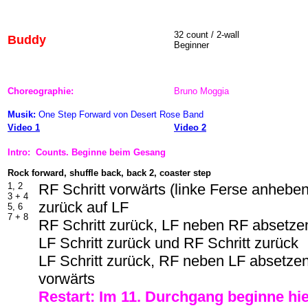
32 count / 2-wall
Buddy
Beginner
Choreographie:
Bruno Moggia
Musik:
One Step Forward
von Desert Rose Band
Video 1
Video 2
Intro: Counts. Beginne beim Gesang
Rock forward, shuffle back, back 2, coaster step
1, 2
RF Schritt vorwärts (linke Ferse anhebe
3 + 4
zurück auf LF
5, 6
7 + 8
RF Schritt zurück, LF neben RF absetzen
LF Schritt zurück und RF Schritt zurück
LF Schritt zurück, RF neben LF absetzen
vorwärts
Restart: Im
11
. Durchgang beginne hi