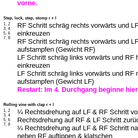
vorne.
Step, lock, step, stomp r + l
1, 2
RF Schritt schräg rechts vorwärts und L
3, 4
einkreuzen
5, 6
7, 8
RF Schritt schräg rechts vorwärts und 
aufstampfen (Gewicht RF)
LF Schritt schräg links vorwärts und RF 
einkreuzen
LF Schritt schräg links vorwärts und RF
aufstampfen (Gewicht LF)
Restart: Im
4
. Durchgang beginne hier
Rolling vine with clap r + l
1, 2
¼ Rechtsdrehung auf LF & RF Schritt v
3, 4
Rechtsdrehung auf RF & LF Schritt zurü
5, 6
7, 8
¼ Rechtsdrehung auf LF & RF Schritt na
neben RF auftippen & klatschen