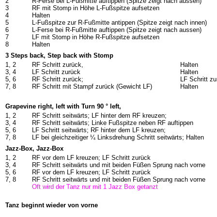
2
R-Ferse bei L-Fußmitte auftippen (Spitze zeigt nach aussen)
3
RF mit Stomp in Höhe L-Fußspitze aufsetzen
4
Halten
5
L-Fußspitze zur R-Fußmitte antippen (Spitze zeigt nach innen)
6
L-Ferse bei R-Fußmitte auftippen (Spitze zeigt nach aussen)
7
LF mit Stomp in Höhe R-Fußspitze aufsetzen
8
Halten
3 Steps back, Step back with Stomp
1, 2
RF Schritt zurück,
Halten
3, 4
LF Schritt zurück
Halten
5, 6
RF Schritt zurück;
LF Schritt z
7, 8
RF Schritt mit Stampf zurück (Gewicht LF)
Halten
Grapevine right, left with Turn 90 ° left,
1, 2
RF Schritt seitwärts; LF hinter dem RF kreuzen;
3, 4
RF Schritt seitwärts; Linke Fußspitze neben RF auftippen
5, 6
LF Schritt seitwärts; RF hinter dem LF kreuzen;
7, 8
LF bei gleichzeitiger ¼ Linksdrehung Schritt seitwärts; Halten
Jazz-Box, Jazz-Box
1, 2
RF vor dem LF kreuzen; LF Schritt zurück
3, 4
RF Schritt seitwärts und mit beiden Füßen Sprung nach vorne
5, 6
RF vor dem LF kreuzen; LF Schritt zurück
7, 8
RF Schritt seitwärts und mit beiden Füßen Sprung nach vorne
Oft wird der Tanz nur mit 1 Jazz Box getanzt
Tanz beginnt wieder von vorne
-