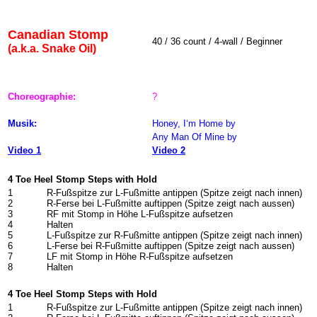
Canadian Stomp
40 / 36 count / 4-wall / Beginner
(a.k.a. Snake Oil)
Choreographie:
?
Musik:
Honey, I‘m Home by
Any Man Of Mine by
Video 1
Video 2
4 Toe Heel Stomp Steps with Hold
1
R-Fußspitze zur L-Fußmitte antippen (Spitze zeigt nach innen)
2
R-Ferse bei L-Fußmitte auftippen (Spitze zeigt nach aussen)
3
RF mit Stomp in Höhe L-Fußspitze aufsetzen
4
Halten
5
L-Fußspitze zur R-Fußmitte antippen (Spitze zeigt nach innen)
6
L-Ferse bei R-Fußmitte auftippen (Spitze zeigt nach aussen)
7
LF mit Stomp in Höhe R-Fußspitze aufsetzen
8
Halten
4 Toe Heel Stomp Steps with Hold
1
R-Fußspitze zur L-Fußmitte antippen (Spitze zeigt nach innen)