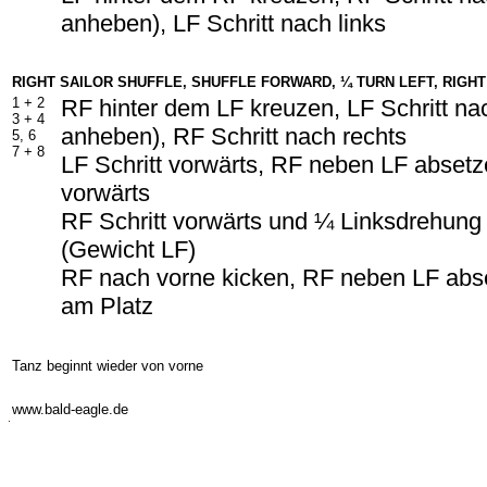
anheben), LF Schritt nach links
RIGHT SAILOR SHUFFLE, SHUFFLE FORWARD, ¼ TURN LEFT, RIGH
1 +
2
RF hinter dem LF kreuzen, LF Schritt na
3 +
4
anheben), RF Schritt nach rechts
5, 6
7 +
8
LF Schritt vorwärts, RF neben LF absetze
vorwärts
RF Schritt vorwärts und ¼ Linksdrehung
(Gewicht LF)
RF nach vorne kicken, RF neben LF abse
am Platz
Tanz beginnt wieder von vorne
-
www.bald-eagle.de