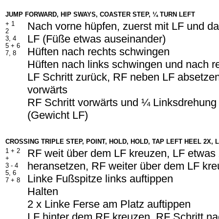
JUMP FORWARD, HIP SWAYS, COASTER STEP, ¼ TURN LEFT
+
1
Nach vorne hüpfen, zuerst mit LF und d
2
LF (Füße etwas auseinander)
3, 4
5 +
6
Hüften nach rechts schwingen
7, 8
Hüften nach links schwingen und nach r
LF Schritt zurück, RF neben LF absetzen
vorwärts
RF Schritt vorwärts und ¼ Linksdrehung
(Gewicht LF)
CROSSING TRIPLE STEP, POINT, HOLD, HOLD, TAP LEFT HEEL 2X,
1 +
2
RF weit über dem LF kreuzen, LF etwa
+
heransetzen, RF weiter über dem LF kr
3 - 4
5, 6
Linke Fußspitze links auftippen
7 +
8
Halten
2 x Linke Ferse am Platz auftippen
LF hinter dem RF kreuzen, RF Schritt na