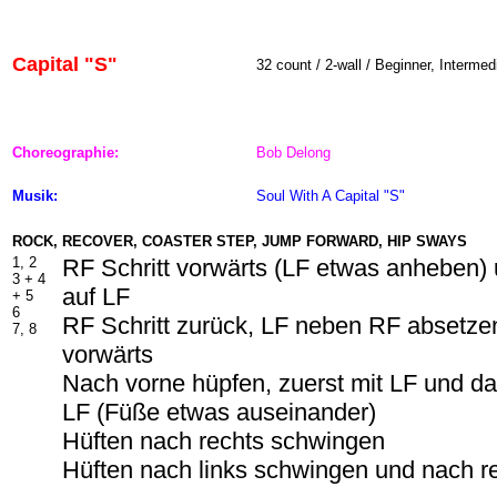
Capital "S"
32 count / 2-wall / Beginner, Intermed
Choreographie:
Bob Delong
Musik:
Soul With A Capital "S"
ROCK, RECOVER, COASTER STEP, JUMP FORWARD, HIP SWAYS
1, 2
RF Schritt vorwärts (LF etwas anheben)
3 +
4
auf LF
+
5
6
RF Schritt zurück, LF neben RF absetzen
7, 8
vorwärts
Nach vorne hüpfen, zuerst mit LF und d
LF (Füße etwas auseinander)
Hüften nach rechts schwingen
Hüften nach links schwingen und nach r