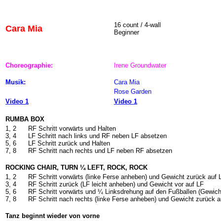
16
count / 4-wall
Cara Mia
Beginner
Choreographie:
Irene Groundwater
Musik:
Cara Mia
Rose Garden
Video 1
Video 1
RUMBA BOX
1, 2
RF Schritt vorwärts und Halten
3, 4
LF Schritt nach links und RF neben LF absetzen
5, 6
LF Schritt zurück und Halten
7, 8
RF Schritt nach rechts und LF neben RF absetzen
ROCKING CHAIR, TURN ¼ LEFT, ROCK, ROCK
1, 2
RF Schritt vorwärts (linke Ferse anheben) und Gewicht zurück auf 
3, 4
RF Schritt zurück (LF leicht anheben) und Gewicht vor auf LF
5, 6
RF Schritt vorwärts und ¼ Linksdrehung auf den Fußballen (Gewich
7, 8
RF Schritt nach rechts (linke Ferse anheben) und Gewicht zurück a
Tanz beginnt wieder von vorne