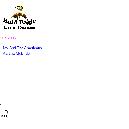
07/2008
Jay And The Americans
Martina McBride
LF
t LF)
uf LF