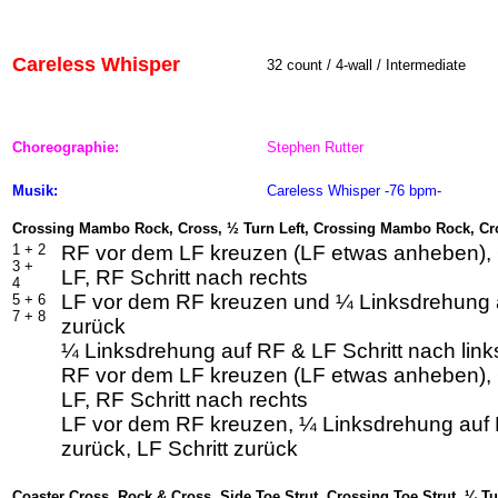
Careless Whisper
32
count / 4-wall / Intermediate
Choreographie:
Stephen Rutter
Musik:
Careless Whisper -76 bpm-
Crossing Mambo Rock, Cross, ½ Turn Left, Crossing Mambo Rock, Cro
1 +
2
RF vor dem LF kreuzen (LF etwas anheben), 
3 +
LF, RF Schritt nach rechts
4
LF vor dem RF kreuzen und ¼ Linksdrehung a
5 +
6
7 +
8
zurück
¼ Linksdrehung auf RF & LF Schritt nach link
RF vor dem LF kreuzen (LF etwas anheben), 
LF, RF Schritt nach rechts
LF vor dem RF kreuzen, ¼ Linksdrehung auf 
zurück, LF Schritt zurück
Coaster Cross, Rock & Cross, Side Toe Strut, Crossing Toe Strut, ¼ T