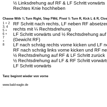
½ Linksdrehung auf RF & LF Schritt vorwärts
Rechtes Knie hochheben
Chasse With ¼ Turn Right, Step FWd, Pivot ½ Turn R, Kick L & R, Close
1 +
2
RF Schritt nach rechts, LF neben RF absetzen
3, 4
rechts mit ¼ Rechtsdrehung
5 +
LF Schritt vorwärts und ½ Rechtsdrehung auf
6 +
7
(Gewicht RF)
+
LF nach schräg rechts vorne kicken und LF 
8
RF nach schräg links vorne kicken und RF n
½ Rechtsdrehung auf RF & LF Schritt zurück
½ Rechtsdrehung auf LF & RF Schritt vorwärt
LF Schritt vorwärts
Tanz beginnt wieder von vorne
-
www.bald-eagle.de