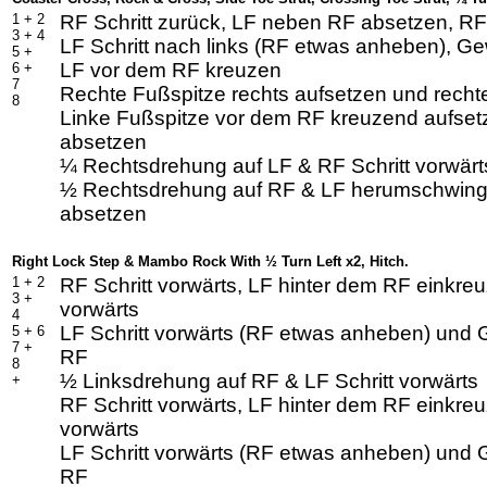
1 +
2
RF Schritt zurück, LF neben RF absetzen, R
3 +
4
LF Schritt nach links (RF etwas anheben), Ge
5 +
LF vor dem RF kreuzen
6 +
7
Rechte Fußspitze rechts aufsetzen und recht
8
Linke Fußspitze vor dem RF kreuzend aufset
absetzen
¼ Rechtsdrehung auf LF & RF Schritt vorwärt
½ Rechtsdrehung auf RF & LF herumschwin
absetzen
Right Lock Step & Mambo Rock With ½ Turn Left x2, Hitch.
1 +
2
RF Schritt vorwärts, LF hinter dem RF einkreu
3 +
vorwärts
4
LF Schritt vorwärts (RF etwas anheben) und 
5 +
6
7 +
RF
8
½ Linksdrehung auf RF & LF Schritt vorwärts
+
RF Schritt vorwärts, LF hinter dem RF einkreu
vorwärts
LF Schritt vorwärts (RF etwas anheben) und 
RF