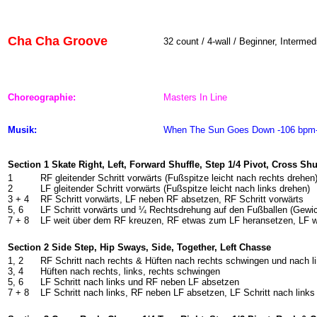
Cha Cha Groove
32 count / 4-wall / Beginner, Intermed
Choreographie:
Masters In Line
Musik:
When The Sun Goes Down -106 bpm
Section 1 Skate Right, Left, Forward Shuffle, Step 1/4 Pivot, Cross Shu
1
RF gleitender Schritt vorwärts (Fußspitze leicht nach rechts drehen
2
LF gleitender Schritt vorwärts (Fußspitze leicht nach links drehen)
3 + 4
RF Schritt vorwärts, LF neben RF absetzen, RF Schritt vorwärts
5, 6
LF Schritt vorwärts und ¼ Rechtsdrehung auf den Fußballen (Gewi
7 + 8
LF weit über dem RF kreuzen, RF etwas zum LF heransetzen, LF w
Section 2 Side Step, Hip Sways, Side, Together, Left Chasse
1, 2
RF Schritt nach rechts & Hüften nach rechts schwingen und nach l
3, 4
Hüften nach rechts, links, rechts schwingen
5, 6
LF Schritt nach links und RF neben LF absetzen
7 + 8
LF Schritt nach links, RF neben LF absetzen, LF Schritt nach links