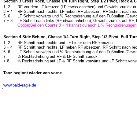
Section 3 Cross Rock, Chasse 1/4 Turn Right, Step 1/2 Pivot, Rock & 
1, 2
RF vor dem LF kreuzen (LF etwas anheben) und Gewicht zurück au
3 + 4
RF Schritt nach rechts, LF neben RF absetzen, RF Schritt nach r
5, 6
LF Schritt vorwärts und ½ Rechtsdrehung auf den Fußballen (Gewi
7 + 8
LF Schritt nach links (RF etwas anheben), Gewicht zurück auf RF,
Option:Bei den Counts 3 + 4 kannst du auch 1 ¼ Rechtsdrehunge
Section 4 Side Behind, Chasse 1/4 Turn Right, Step 1/2 Pivot, Full Tur
1, 2
RF Schritt nach rechts und LF hinter dem RF kreuzen
3 + 4
RF Schritt nach rechts, LF neben RF absetzen, RF Schritt nach r
5, 6
LF Schritt vorwärts und ½ Rechtsdrehung auf den Fußballen (Gewi
7
½ Rechtsdrehung auf RF & LF Schritt zurück
+ 8
½ Rechtsdrehung auf LF & RF Schritt vorwärts und LF Schritt vorw
Tanz beginnt wieder von vorne
-
www.bald-eagle.de