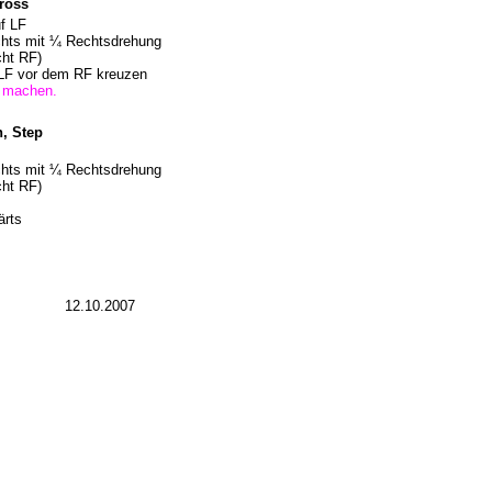
Cross
f LF
echts mit ¼ Rechtsdrehung
cht RF)
 LF vor dem RF kreuzen
n machen.
n, Step
echts mit ¼ Rechtsdrehung
cht RF)
ärts
12.10.2007