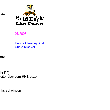
iate
01/2005
Kenny Chesney And
-
Uncle Kracker
ffle
)
cht RF)
eiter über dem RF kreuzen
inks schwingen