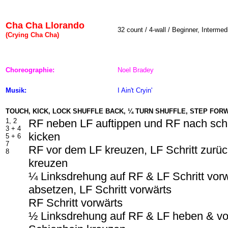
Cha Cha Llorando
32 count / 4-wall / Beginner, Intermed
(Crying Cha Cha)
Choreographie:
Noel Bradey
Musik:
I Ain't Cryin'
TOUCH, KICK, LOCK SHUFFLE BACK, ¼ TURN SHUFFLE, STEP FOR
1, 2
RF neben LF auftippen und RF nach sch
3 +
4
kicken
5 +
6
7
RF vor dem LF kreuzen, LF Schritt zurü
8
kreuzen
¼ Linksdrehung auf RF & LF Schritt vor
absetzen, LF Schritt vorwärts
RF Schritt vorwärts
½ Linksdrehung auf RF & LF heben & vo