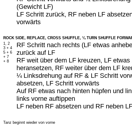
(Gewicht LF)
LF Schritt zurück, RF neben LF absetzen
vorwärts
ROCK SIDE, REPLACE, CROSS SHUFFLE, ¼ TURN SHUFFLE FORWAR
1, 2
RF Schritt nach rechts (LF etwas anheb
3 +
4
zurück auf LF
5 +
6
+ 7
RF weit über dem LF kreuzen, LF etwa
+ 8
heransetzen, RF weiter über dem LF kr
¼ Linksdrehung auf RF & LF Schritt vor
absetzen, LF Schritt vorwärts
Auf RF etwas nach hinten hüpfen und li
links vorne auftippen
LF neben RF absetzen und RF neben LF
Tanz beginnt wieder von vorne