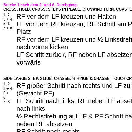
Brücke 1 nach dem 2. und 6. Durchgang:
CROSS, HOLD, CROSS, STEPS IN PLACE, ½ UNWIND TURN, COAST
1, 2
RF vor dem LF kreuzen und Halten
3 +
4
LF vor dem RF kreuzen, RF Schritt am Pl
5, 6
7 +
8
Platz
RF vor dem LF kreuzen und ½ Linksdre
nach vorne kicken
LF Schritt zurück, RF neben LF absetzen
vorwärts
SIDE LARGE STEP, SLIDE, CHASSE, ½ HINGE & CHASSE, TOUCH C
1, 2
RF großer Schritt nach rechts und LF z
3 +
4
(Gewicht RF)
5 +
6
LF Schritt nach links, RF neben LF abset
7, 8
nach links
½ Rechtsdrehung auf LF & RF Schritt na
neben RF absetzen
RF Schritt nach rechts