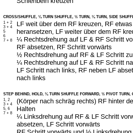
Schienbein kreuzen
CROSS/SHUFFLE, ¼ TURN SHUFFLE, ½ TURN, ¼ TURN, SIDE SHUFF
1 +
2
LF weit über dem RF kreuzen, RF etwa
3 +
4
heransetzen, LF weiter über dem RF kr
5
6
¼ Rechtsdrehung auf LF & RF Schritt vo
7 +
8
RF absetzen, RF Schritt vorwärts
½ Rechtsdrehung auf RF & LF Schritt z
¼ Rechtsdrehung auf LF & RF Schritt na
LF Schritt nach links, RF neben LF abset
nach links
STEP BEHIND, HOLD, ¼ TURN SHUFFLE FORWARD, ½ PIVOT TURN,
1, 2
(Körper nach schräg rechts) RF hinter 
3 +
4
Halten
5, 6
7 +
8
¼ Linksdrehung auf RF & LF Schritt vor
absetzen, LF Schritt vorwärts
RF Schritt vorwärts und ½ Linksdrehung