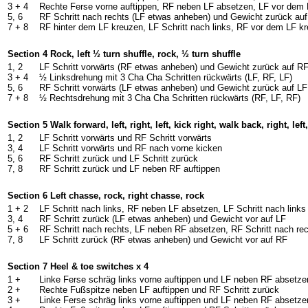
3 +
4
Rechte Ferse vorne auftippen, RF neben LF absetzen, LF vor dem
5, 6
RF Schritt nach rechts (LF etwas anheben) und Gewicht zurück auf
7 +
8
RF hinter dem LF kreuzen, LF Schritt nach links, RF vor dem LF k
Section 4 Rock, left ½ turn shuffle, rock, ½ turn shuffle
1, 2
LF Schritt vorwärts (RF etwas anheben) und Gewicht zurück auf R
3 +
4
½ Linksdrehung mit 3 Cha Cha Schritten rückwärts (LF, RF, LF)
5, 6
RF Schritt vorwärts (LF etwas anheben) und Gewicht zurück auf LF
7 +
8
½ Rechtsdrehung mit 3 Cha Cha Schritten rückwärts (RF, LF, RF)
Section 5 Walk forward, left, right, left, kick right, walk back, right, left,
1, 2
LF Schritt vorwärts und RF Schritt vorwärts
3, 4
LF Schritt vorwärts und RF nach vorne kicken
5, 6
RF Schritt zurück und LF Schritt zurück
7, 8
RF Schritt zurück und LF neben RF auftippen
Section 6 Left chasse, rock, right chasse, rock
1 +
2
LF Schritt nach links, RF neben LF absetzen, LF Schritt nach links
3, 4
RF Schritt zurück (LF etwas anheben) und Gewicht vor auf LF
5 +
6
RF Schritt nach rechts, LF neben RF absetzen, RF Schritt nach re
7, 8
LF Schritt zurück (RF etwas anheben) und Gewicht vor auf RF
Section 7 Heel & toe switches x 4
1 +
Linke Ferse schräg links vorne auftippen und LF neben RF absetze
2 +
Rechte Fußspitze neben LF auftippen und RF Schritt zurück
3 +
Linke Ferse schräg links vorne auftippen und LF neben RF absetze