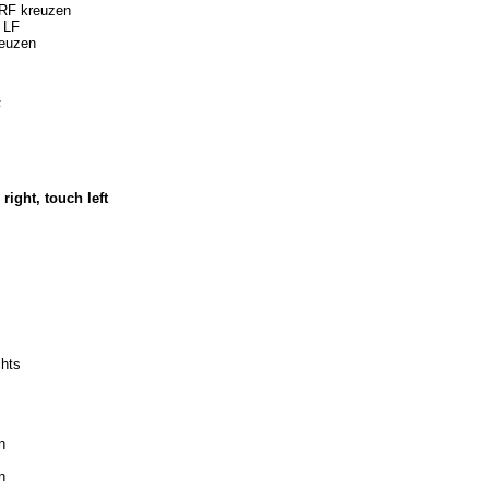
 RF kreuzen
 LF
reuzen
F
 right, touch left
chts
n
n