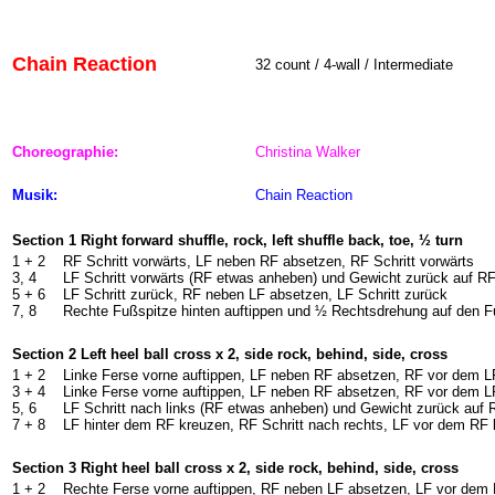
Chain Reaction
32 count / 4-wall / Intermediate
Choreographie:
Christina Walker
Musik:
Chain Reaction
Section 1 Right forward shuffle, rock, left shuffle back, toe, ½ turn
1 +
2
RF Schritt vorwärts, LF neben RF absetzen, RF Schritt vorwärts
3, 4
LF Schritt vorwärts (RF etwas anheben) und Gewicht zurück auf R
5 +
6
LF Schritt zurück, RF neben LF absetzen, LF Schritt zurück
7, 8
Rechte Fußspitze hinten auftippen und ½ Rechtsdrehung auf den F
Section 2 Left heel ball cross x 2, side rock, behind, side, cross
1 + 2
Linke Ferse vorne auftippen, LF neben RF absetzen, RF vor dem L
3 + 4
Linke Ferse vorne auftippen, LF neben RF absetzen, RF vor dem L
5, 6
LF Schritt nach links (RF etwas anheben) und Gewicht zurück auf 
7 +
8
LF hinter dem RF kreuzen, RF Schritt nach rechts, LF vor dem RF
Section 3 Right heel ball cross x 2, side rock, behind, side, cross
1 +
2
Rechte Ferse vorne auftippen, RF neben LF absetzen, LF vor dem