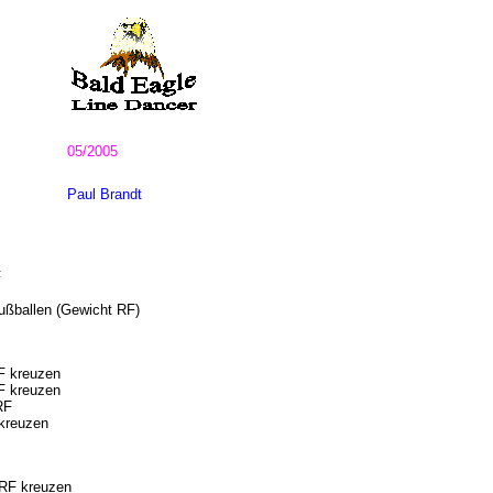
05/2005
Paul Brandt
F
ußballen (Gewicht RF)
F kreuzen
F kreuzen
RF
 kreuzen
 RF kreuzen