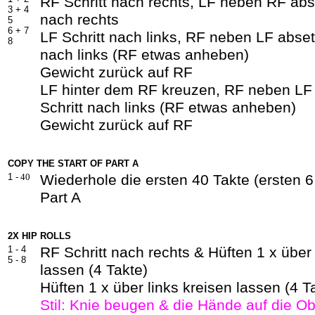
RF Schritt nach rechts, LF neben RF abs
3 +
4
nach rechts
5
6 + 7
LF Schritt nach links, RF neben LF abset
8
nach links (RF etwas anheben)
Gewicht zurück auf RF
LF hinter dem RF kreuzen, RF neben LF
Schritt nach links (RF etwas anheben)
Gewicht zurück auf RF
COPY THE START OF PART A
1
- 40
Wiederhole die ersten 40 Takte (ersten 
Part A
2X HIP ROLLS
1 - 4
RF Schritt nach rechts & Hüften 1 x über
5 - 8
lassen (4 Takte)
Hüften 1 x über links kreisen lassen (4 T
Stil: Knie beugen & die Hände auf die O