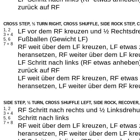
zurück auf RF
CROSS STEP, ½ TURN RIGHT, CROSS SHUFFLE, SIDE ROCK STEP, 
1, 2
LF vor dem RF kreuzen und ½ Rechtsdr
3 +
4
Fußballen (Gewicht LF)
5, 6
7 +
8
RF weit über dem LF kreuzen, LF etwas
heransetzen, RF weiter über dem LF kr
LF Schritt nach links (RF etwas anheben
zurück auf RF
LF weit über dem RF kreuzen, RF etwas
heransetzen, LF weiter über dem RF kr
SIDE STEP, ½ TURN, CROSS SHUFFLE LEFT, SIDE ROCK, RECOVER
1, 2
RF Schritt nach rechts und ½ Linksdreh
3 +
4
Schritt nach links
5, 6
7 +
8
RF weit über dem LF kreuzen, LF etwas
heransetzen, RF weiter über dem LF kr