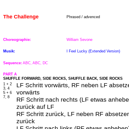
The Challenge
Phrased /
advenced
Choreographie:
William Sevone
Musik:
I Feel Lucky (Extended Version)
Sequence:
ABC, ABC, DC
PART A
SHUFFLE FORWARD, SIDE ROCKS, SHUFFLE BACK, SIDE ROCKS
1 +
2
LF Schritt vorwärts, RF neben LF absetze
3, 4
vorwärts
5 +
6
7, 8
RF Schritt nach rechts (LF etwas anheb
zurück auf LF
RF Schritt zurück, LF neben RF absetzen
zurück
LF Schritt nach links (RF etwas anheben