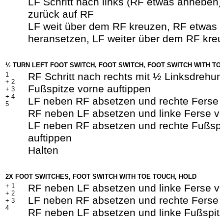
LF Schritt nach links (RF etwas anheben
zurück auf RF
LF weit über dem RF kreuzen, RF etwas
heransetzen, LF weiter über dem RF kr
½ TURN LEFT FOOT SWITCH, FOOT SWITCH, FOOT SWITCH WITH T
1
RF Schritt nach rechts mit ½ Linksdrehu
+ 2
Fußspitze vorne auftippen
+
3
+ 4
LF neben RF absetzen und rechte Ferse 
5
RF neben LF absetzen und linke Ferse v
LF neben RF absetzen und rechte Fußsp
auftippen
Halten
2X FOOT SWITCHES, FOOT SWITCH WITH TOE TOUCH, HOLD
+
1
RF neben LF absetzen und linke Ferse v
+ 2
LF neben RF absetzen und rechte Ferse 
+
3
4
RF neben LF absetzen und linke Fußspit