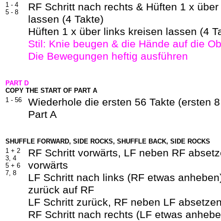
1 - 4
RF Schritt nach rechts & Hüften 1 x über
5 - 8
lassen (4 Takte)
Hüften 1 x über links kreisen lassen (4 T
Stil: Knie beugen & die Hände auf die O
Die Bewegungen heftig ausführen
PART D
COPY THE START OF PART A
1 - 56
Wiederhole die ersten 56 Takte (ersten 
Part A
SHUFFLE FORWARD, SIDE ROCKS, SHUFFLE BACK, SIDE ROCKS
1 +
2
RF Schritt vorwärts, LF neben RF absetz
3, 4
vorwärts
5 +
6
7, 8
LF Schritt nach links (RF etwas anheben
zurück auf RF
LF Schritt zurück, RF neben LF absetzen
RF Schritt nach rechts (LF etwas anheb