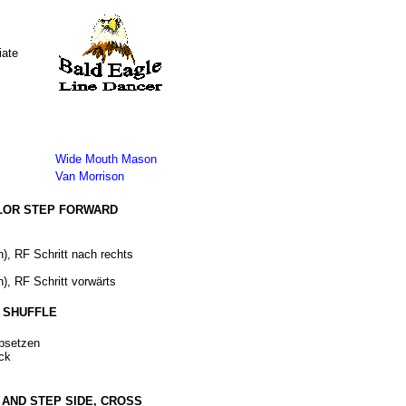
iate
Wide Mouth Mason
Van Morrison
ILOR STEP FORWARD
), RF Schritt nach rechts
), RF Schritt vorwärts
G SHUFFLE
bsetzen
ck
, AND STEP SIDE, CROSS