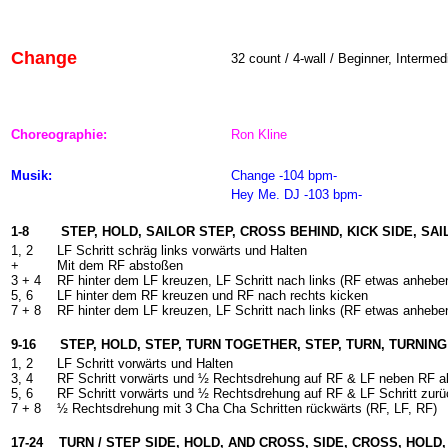
Change
32 count / 4-wall / Beginner, Intermed
Choreographie:
Ron Kline
Musik:
Change -104 bpm-
Hey Me. DJ -103 bpm-
1-8 STEP, HOLD, SAILOR STEP, CROSS BEHIND, KICK SIDE, SA
1, 2
LF Schritt schräg links vorwärts und Halten
+
Mit dem RF abstoßen
3 +
4
RF hinter dem LF kreuzen, LF Schritt nach links (RF etwas anheben
5, 6
LF hinter dem RF kreuzen und RF nach rechts kicken
7 +
8
RF hinter dem LF kreuzen, LF Schritt nach links (RF etwas anheben
9-16 STEP, HOLD, STEP, TURN TOGETHER, STEP, TURN, TURNIN
1, 2
LF Schritt vorwärts und Halten
3, 4
RF Schritt vorwärts und ½ Rechtsdrehung auf RF & LF neben RF a
5, 6
RF Schritt vorwärts und ½ Rechtsdrehung auf RF & LF Schritt zurü
7 +
8
½ Rechtsdrehung mit 3 Cha Cha Schritten rückwärts (RF, LF, RF)
17-24 TURN / STEP SIDE, HOLD, AND CROSS, SIDE, CROSS, HOLD