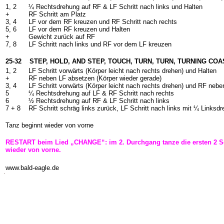
1, 2
¼ Rechtsdrehung auf RF & LF Schritt nach links und Halten
+
RF Schritt am Platz
3, 4
LF vor dem RF kreuzen und RF Schritt nach rechts
5, 6
LF vor dem RF kreuzen und Halten
+
Gewicht zurück auf RF
7, 8
LF Schritt nach links und RF vor dem LF kreuzen
25-32 STEP, HOLD, AND STEP, TOUCH, TURN, TURN, TURNING CO
1, 2
LF Schritt vorwärts (Körper leicht nach rechts drehen) und Halten
+
RF neben LF absetzen (Körper wieder gerade)
3, 4
LF Schritt vorwärts (Körper leicht nach rechts drehen) und RF neb
5
¼ Rechtsdrehung auf LF & RF Schritt nach rechts
6
½ Rechtsdrehung auf RF & LF Schritt nach links
7 +
8
RF Schritt schräg links zurück, LF Schritt nach links mit ¼ Linksdr
Tanz beginnt wieder von vorne
RESTART beim Lied „CHANGE“: im 2. Durchgang tanze die ersten 2 S
wieder von vorne.
-
www.bald-eagle.de