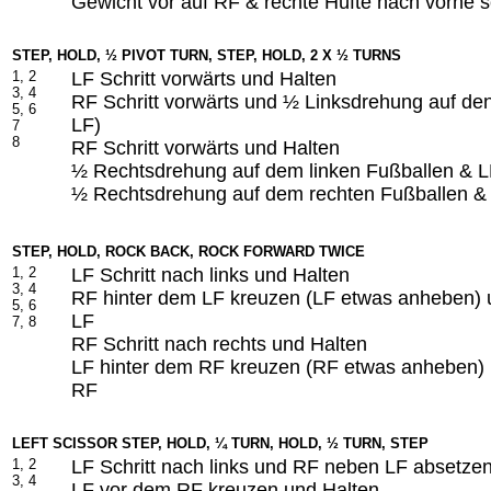
Gewicht vor auf RF & rechte Hüfte nach vorne 
STEP, HOLD, ½ PIVOT TURN, STEP, HOLD, 2 X ½ TURNS
1, 2
LF Schritt vorwärts und Halten
3, 4
RF Schritt vorwärts und ½ Linksdrehung auf de
5, 6
LF)
7
8
RF Schritt vorwärts und Halten
½ Rechtsdrehung auf dem linken Fußballen & LF
½ Rechtsdrehung auf dem rechten Fußballen & 
STEP, HOLD, ROCK BACK, ROCK FORWARD TWICE
1, 2
LF Schritt nach links und Halten
3, 4
RF hinter dem LF kreuzen (LF etwas anheben) 
5, 6
LF
7, 8
RF Schritt nach rechts und Halten
LF hinter dem RF kreuzen (RF etwas anheben) 
RF
LEFT SCISSOR STEP, HOLD, ¼ TURN, HOLD, ½ TURN, STEP
1, 2
LF Schritt nach links und RF neben LF absetze
3, 4
LF vor dem RF kreuzen und Halten