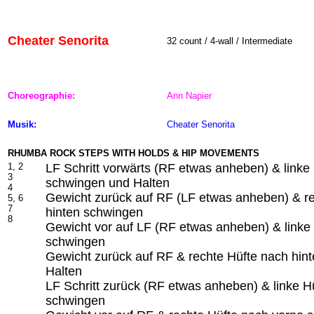
Cheater Senorita
32 count / 4-wall / Intermediate
Choreographie:
Ann Napier
Musik:
Cheater Senorita
RHUMBA ROCK STEPS WITH HOLDS & HIP MOVEMENTS
1, 2
LF Schritt vorwärts (RF etwas anheben) & linke
3
schwingen und Halten
4
Gewicht zurück auf RF (LF etwas anheben) & r
5, 6
7
hinten schwingen
8
Gewicht vor auf LF (RF etwas anheben) & linke
schwingen
Gewicht zurück auf RF & rechte Hüfte nach hin
Halten
LF Schritt zurück (RF etwas anheben) & linke H
schwingen