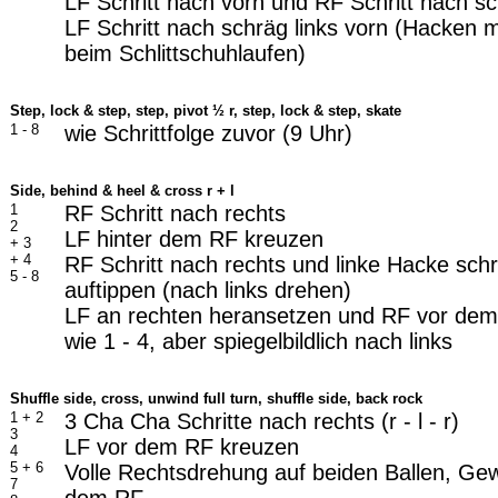
LF Schritt nach vorn und RF Schritt nach sc
LF Schritt nach schräg links vorn (Hacken 
beim Schlittschuhlaufen)
Step, lock & step, step, pivot ½ r, step, lock & step, skate
1 - 8
wie Schrittfolge zuvor (9 Uhr)
Side, behind & heel & cross r + l
1
RF Schritt nach rechts
2
LF hinter dem RF kreuzen
+ 3
+ 4
RF Schritt nach rechts und linke Hacke schr
5 - 8
auftippen (nach links drehen)
LF an rechten heransetzen und RF vor dem
wie 1 - 4, aber spiegelbildlich nach links
Shuffle side, cross, unwind full turn, shuffle side, back rock
1 + 2
3 Cha Cha Schritte nach rechts (r - l - r)
3
LF vor dem RF kreuzen
4
5 + 6
Volle Rechtsdrehung auf beiden Ballen, Ge
7