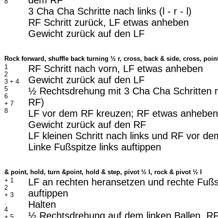
dem RF
8
3 Cha Cha Schritte nach links (l - r - l)
RF Schritt zurück, LF etwas anheben
Gewicht zurück auf den LF
Rock forward, shuffle back turning ½ r, cross, back & side, cross, poin
1
RF Schritt nach vorn, LF etwas anheben
2
Gewicht zurück auf den LF
3 + 4
5
½ Rechtsdrehung mit 3 Cha Cha Schritten r
6
RF)
+ 7
8
LF vor dem RF kreuzen; RF etwas anheben
Gewicht zurück auf den RF
LF kleinen Schritt nach links und RF vor d
Linke Fußspitze links auftippen
& point, hold, turn &point, hold & step, pivot ½ l, rock & pivot ½ l
+ 1
LF an rechten heransetzen und rechte Fußs
2
auftippen
+ 3
.
Halten
4
½ Rechtsdrehung auf dem linken Ballen, RF
+ 5