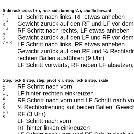
Side rock-cross l + r, rock side turning ¼ r, shuffle forward
1
LF Schritt nach links, RF etwas anheben
+ 2
Gewicht zurück auf den RF und LF vor de
3
+ 4
RF Schritt nach rechts, LF etwas anheben
5
Gewicht zurück auf den LF und RF vor dem
6
7 + 8
LF Schritt nach links, RF etwas anheben
Gewicht zurück auf den RF und ¼ Rechtsd
rechten Ballen ausführen (9 Uhr)
LF Schritt vorwärts, RF neben LF absetzen,
Step, lock & step, step, pivot ½ r, step, lock & step, skate
1
RF Schritt nach vorn
2
LF hinter rechten einkreuzen
+ 3
4
RF Schritt nach vorn und LF Schritt nach vo
5
½ Rechtsdrehung auf beiden Ballen, Gewi
6
+ 7
RF (3 Uhr)
8
LF Schritt nach vorn
RF hinter linken einkreuzen