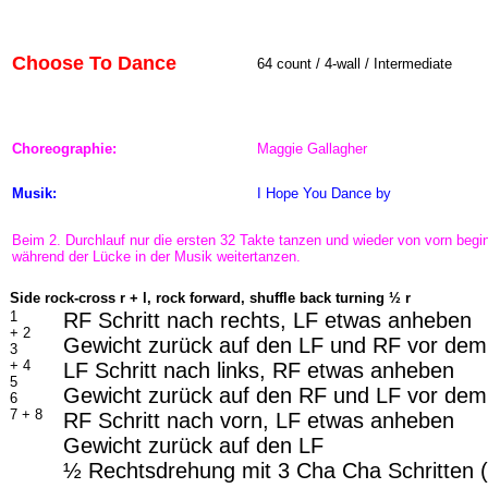
Choose To Dance
64 count / 4-wall / Intermediate
Choreographie:
Maggie Gallagher
Musik:
I Hope You Dance
by
Beim 2. Durchlauf nur die ersten 32 Takte tanzen und wieder von vorn be
während der Lücke in der Musik weitertanzen.
-
Side rock-cross r + l, rock forward, shuffle back turning ½ r
1
RF Schritt nach rechts, LF etwas anheben
+ 2
Gewicht zurück auf den LF und RF vor dem
3
+ 4
LF Schritt nach links, RF etwas anheben
5
Gewicht zurück auf den RF und LF vor de
6
7 + 8
RF Schritt nach vorn, LF etwas anheben
Gewicht zurück auf den LF
½ Rechtsdrehung mit 3 Cha Cha Schritten (