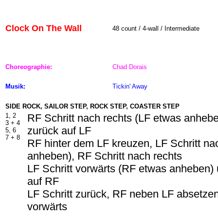
Clock On The Wall
48
count / 4-wall / Intermediate
Choreographie:
Chad Dorais
Musik:
Tickin' Away
SIDE ROCK, SAILOR STEP, ROCK STEP, COASTER STEP
1, 2
RF Schritt nach rechts (LF etwas anheb
3 +
4
zurück auf LF
5, 6
7 +
8
RF hinter dem LF kreuzen, LF Schritt na
anheben), RF Schritt nach rechts
LF Schritt vorwärts (RF etwas anheben)
auf RF
LF Schritt zurück, RF neben LF absetzen
vorwärts