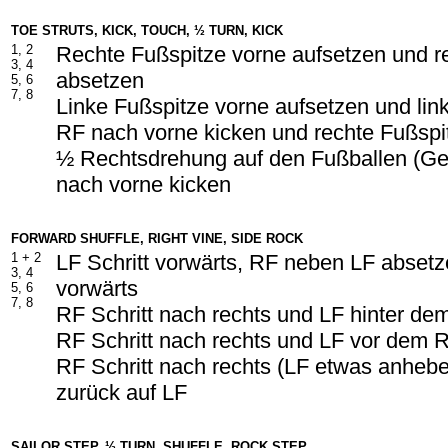
TOE STRUTS, KICK, TOUCH, ½ TURN, KICK
1, 2
Rechte Fußspitze vorne aufsetzen und r
3, 4
absetzen
5, 6
7, 8
Linke Fußspitze vorne aufsetzen und lin
RF nach vorne kicken und rechte Fußspit
½ Rechtsdrehung auf den Fußballen (Ge
nach vorne kicken
FORWARD SHUFFLE, RIGHT VINE, SIDE ROCK
1 +
2
LF Schritt vorwärts, RF neben LF absetze
3, 4
vorwärts
5, 6
7, 8
RF Schritt nach rechts und LF hinter d
RF Schritt nach rechts und LF vor dem 
RF Schritt nach rechts (LF etwas anheb
zurück auf LF
SAILOR STEP, ½ TURN, SHUFFLE, ROCK STEP