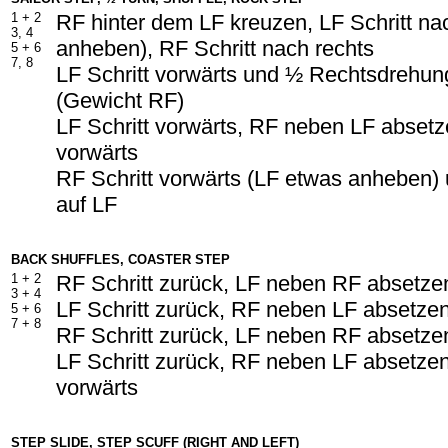
1 +
2
RF hinter dem LF kreuzen, LF Schritt na
3, 4
anheben), RF Schritt nach rechts
5 +
6
7, 8
LF Schritt vorwärts und ½ Rechtsdrehun
(Gewicht RF)
LF Schritt vorwärts, RF neben LF absetze
vorwärts
RF Schritt vorwärts (LF etwas anheben)
auf LF
BACK SHUFFLES, COASTER STEP
1 + 2
RF Schritt zurück, LF neben RF absetzen
3 + 4
LF Schritt zurück, RF neben LF absetzen
5 + 6
7 + 8
RF Schritt zurück, LF neben RF absetzen
LF Schritt zurück, RF neben LF absetzen
vorwärts
STEP SLIDE, STEP SCUFF (RIGHT AND LEFT)