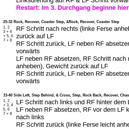
Linksdrehung auf RF & LF Schritt vorwär
Restart: Im 3. Durchgang beginne hie
25-32 Rock, Recover, Coaster Step, &Rock, Recover, Coaster Step
1, 2
RF Schritt nach rechts (linke Ferse anh
3 + 4
zurück auf LF
+ 5, 6
7 + 8
RF Schritt zurück, LF neben RF absetzen
vorwärts
LF neben RF absetzen, RF Schritt nach r
anheben), Gewicht zurück auf LF
RF Schritt zurück, LF neben RF absetzen
vorwärts
33-40 Side Left, Step Behind, & Cross, Step, Rock Back, Recover, Cha
1, 2
LF Schritt nach links und RF hinter dem
+ 3, 4
LF neben RF absetzen, RF vor dem LF kr
5, 6
7 + 8
nach links
RF Schritt zurück (linke Ferse leicht an