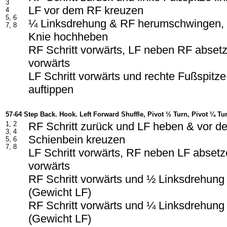
3
LF vor dem RF kreuzen
4
5, 6
¼ Linksdrehung & RF herumschwingen, 
7, 8
Knie hochheben
RF Schritt vorwärts, LF neben RF absetz
vorwärts
LF Schritt vorwärts und rechte Fußspitze
auftippen
57-64 Step Back. Hook. Left Forward Shuffle, Pivot ½ Turn, Pivot ¼ Tu
1, 2
RF Schritt zurück und LF heben & vor d
3, 4
Schienbein kreuzen
5, 6
7, 8
LF Schritt vorwärts, RF neben LF absetze
vorwärts
RF Schritt vorwärts und ½ Linksdrehung
(Gewicht LF)
RF Schritt vorwärts und ¼ Linksdrehung
(Gewicht LF)