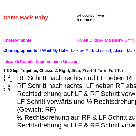
64 count / 4-wall
Come Back Baby
Intermediate
Choreographie:
Robert Lindsay and Danny Smith
Choreographed to
: I Want My Baby Back by Mark Chesnutt, Album: Mark
Intro: 26 Counts. Beginne beim Gesang
1-8 Step, Together, Chasse ¼ Right, Step, Pivot ½ Turn, Full Turn
1, 2
RF Schritt nach rechts und LF neben RF
3 + 4
RF Schritt nach rechts, LF neben RF ab
5, 6
7, 8
Rechtsdrehung auf LF & RF Schritt vorw
LF Schritt vorwärts und ½ Rechtsdrehun
(Gewicht RF)
½ Rechtsdrehung auf RF & LF Schritt z
Rechtsdrehung auf LF & RF Schritt vorw