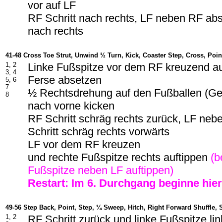
vor auf LF
RF Schritt nach rechts, LF neben RF abs
nach rechts
41-48 Cross Toe Strut, Unwind ½ Turn, Kick, Coaster Step, Cross, Poin
1, 2
Linke Fußspitze vor dem RF kreuzend au
3, 4
Ferse absetzen
5, 6
7
½ Rechtsdrehung auf den Fußballen (Ge
8
nach vorne kicken
RF Schritt schräg rechts zurück, LF ne
Schritt schräg rechts vorwärts
LF vor dem RF kreuzen
und rechte Fußspitze rechts auftippen
(b
Fußspitze neben LF auftippen)
Restart: Im
6
. Durchgang beginne hier
49-56 Step Back, Point, Step, ¼ Sweep, Hitch, Right Forward Shuffle,
1, 2
RF Schritt zurück und linke Fußspitze lin