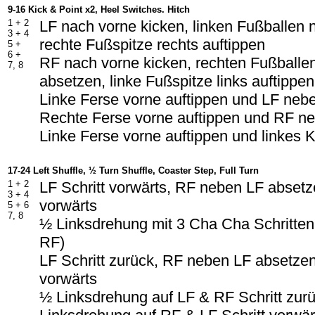
9-16 Kick & Point x2, Heel Switches. Hitch
1 + 2
LF nach vorne kicken, linken Fußballen
3 + 4
rechte Fußspitze rechts auftippen
5 +
6 +
RF nach vorne kicken, rechten Fußballe
7, 8
absetzen, linke Fußspitze links auftippen
Linke Ferse vorne auftippen und LF neb
Rechte Ferse vorne auftippen und RF n
Linke Ferse vorne auftippen und linkes
17-24 Left Shuffle, ½ Turn Shuffle, Coaster Step, Full Turn
1 + 2
LF Schritt vorwärts, RF neben LF absetze
3 + 4
vorwärts
5 + 6
7, 8
½ Linksdrehung mit 3 Cha Cha Schritten 
RF)
LF Schritt zurück, RF neben LF absetzen
vorwärts
½ Linksdrehung auf LF & RF Schritt zur