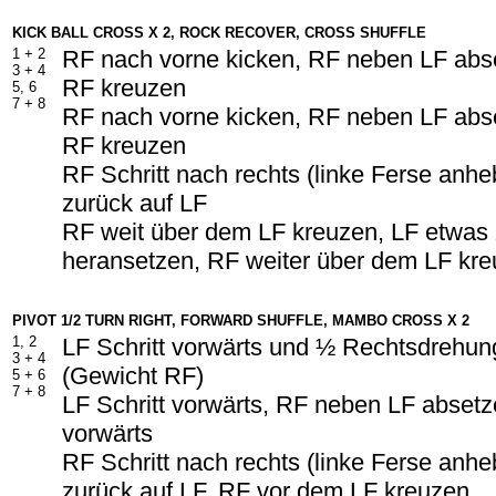
KICK BALL CROSS X 2, ROCK RECOVER, CROSS SHUFFLE
1 +
2
RF nach vorne kicken, RF neben LF abs
3 +
4
RF kreuzen
5, 6
7 +
8
RF nach vorne kicken, RF neben LF abs
RF kreuzen
RF Schritt nach rechts (linke Ferse anh
zurück auf LF
RF weit über dem LF kreuzen, LF etwa
heransetzen, RF weiter über dem LF kr
PIVOT 1/2 TURN RIGHT, FORWARD SHUFFLE, MAMBO CROSS X 2
1, 2
LF Schritt vorwärts und ½ Rechtsdrehun
3 +
4
(Gewicht RF)
5 +
6
7 +
8
LF Schritt vorwärts, RF neben LF absetze
vorwärts
RF Schritt nach rechts (linke Ferse anh
zurück auf LF, RF vor dem LF kreuzen