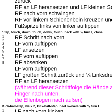
zurück
RF an LF heransetzen und LF kleinen Sc
RF nach vorn schwingen
RF vor linkem Schienenbein kreuzen un
Fußspitze links von linker auftippen
Step, touch, down, touch, down, touch, back with
¼ turn l, close
1
RF Schritt nach vorn
2
LF vorn auftippen
3
4
LF ansetzen
5
6
RF vorn auftippen
7
RF absenken
8
LF vorn auftippen
LF großen Schritt zurück und ¼ Linksdr
RF an LF heransetzen
(während dieser Schrittfolge die Hände 
Finger nach unten,
die Ellenbogen nach außen)
Kick-ball-step, walk 2, kick-ball-step, heel swivels with
¼ turn l
1
LF nach vorn kicken