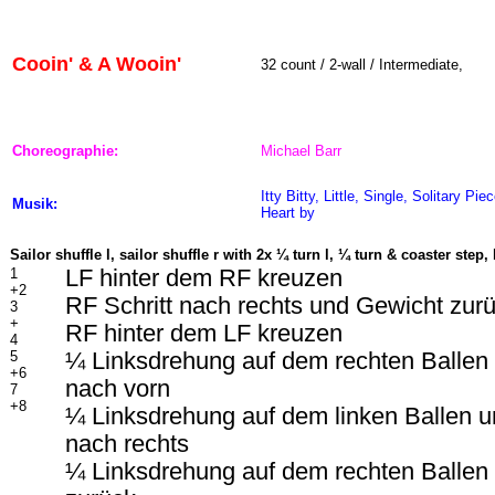
Cooin' & A Wooin'
32 count / 2-wall / Intermediate,
Choreographie:
Michael Barr
Itty Bitty, Little, Single, Solitary Pi
Musik:
Heart
by
Sailor shuffle l, sailor shuffle r with 2x
¼ turn l, ¼ turn & coaster step
1
LF hinter dem RF kreuzen
+2
RF Schritt nach rechts und Gewicht zur
3
+
RF hinter dem LF kreuzen
4
5
¼ Linksdrehung auf dem rechten Ballen 
+6
nach vorn
7
+8
¼ Linksdrehung auf dem linken Ballen u
nach rechts
¼ Linksdrehung auf dem rechten Ballen 