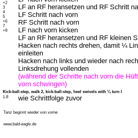
+2
LF an RF heransetzen und RF Schritt n
3
4
LF Schritt nach vorn
5
+6
RF Schritt nach vorn
7
LF nach vorn kicken
+8
LF an RF heransetzen und RF kleinen Sc
Hacken nach rechts drehen, damit ¼ Li
einleiten
Hacken nach links und wieder nach rech
Linksdrehung vollenden
(während der Schritte nach vorn die Hüf
vorn schwingen)
Kick-ball-step, walk 2, kick-ball-step, heel swivels with
¼ turn l
1-8
wie Schrittfolge zuvor
-
Tanz beginnt wieder von vorne
-
www.bald-eagle.de