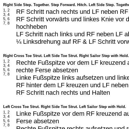
Right Side Step. Together. Step Forward. Hitch. Left Side Step. Togethe
1, 2
RF Schritt nach rechts und LF neben RF
3, 4
RF Schritt vorwärts und linkes Knie vo
5, 6
7, 8
hochheben
LF Schritt nach links und RF neben LF 
¼ Linksdrehung auf RF & LF Schritt vor
Right Cross Toe Strut. Left Side Toe Strut. Right Sailor Step with Hold.
1, 2
Rechte Fußspitze vor dem LF kreuzend 
3, 4
rechte Ferse absetzen
5, 6
7, 8
Linke Fußspitze links aufsetzen und lin
RF hinter dem LF kreuzen und LF nebe
RF Schritt nach rechts und Halten
Left Cross Toe Strut. Right Side Toe Strut. Left Sailor Step with Hold.
1, 2
Linke Fußspitze vor dem RF kreuzend au
3, 4
Ferse absetzen
5, 6
7, 8
Rechte Fußspitze rechts aufsetzen und 