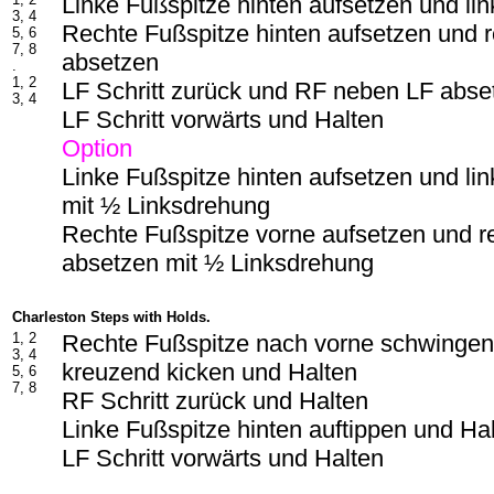
Linke Fußspitze hinten aufsetzen und li
3, 4
Rechte Fußspitze hinten aufsetzen und 
5, 6
7, 8
absetzen
.
1, 2
LF Schritt zurück und RF neben LF abse
3, 4
LF Schritt vorwärts und Halten
Option
Linke Fußspitze hinten aufsetzen und li
mit ½ Linksdrehung
Rechte Fußspitze vorne aufsetzen und r
absetzen mit ½ Linksdrehung
Charleston Steps with Holds.
1, 2
Rechte Fußspitze nach vorne schwingen
3, 4
kreuzend kicken und Halten
5, 6
7, 8
RF Schritt zurück und Halten
Linke Fußspitze hinten auftippen und Ha
LF Schritt vorwärts und Halten