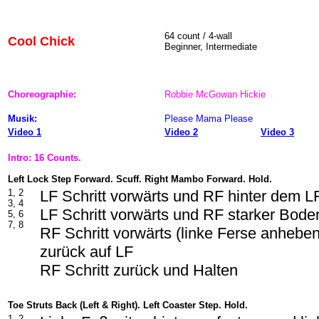
64
count / 4-wall
Cool Chick
Beginner, Intermediate
Choreographie:
Robbie McGowan Hickie
Musik:
Please Mama Please
Video 1
Video 2
Video 3
Intro: 16 Counts.
Left Lock Step Forward. Scuff. Right Mambo Forward. Hold.
1, 2
LF Schritt vorwärts und RF hinter dem L
3, 4
LF Schritt vorwärts und RF starker Boden
5, 6
7, 8
RF Schritt vorwärts (linke Ferse anhebe
zurück auf LF
RF Schritt zurück und Halten
Toe Struts Back (Left & Right). Left Coaster Step. Hold.
1, 2