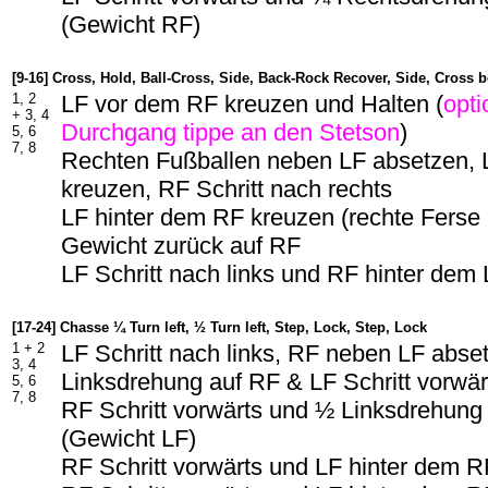
(Gewicht RF)
[9-16] Cross, Hold, Ball-Cross, Side, Back-Rock Recover, Side, Cross 
1, 2
LF vor dem RF kreuzen und Halten (
opti
+ 3, 4
Durchgang tippe an den Stetson
)
5, 6
7, 8
Rechten Fußballen neben LF absetzen,
kreuzen, RF Schritt nach rechts
LF hinter dem RF kreuzen (rechte Ferse
Gewicht zurück auf RF
LF Schritt nach links und RF hinter dem
[17-24] Chasse ¼ Turn left, ½ Turn left, Step, Lock, Step, Lock
1 + 2
LF Schritt nach links, RF neben LF abse
3, 4
Linksdrehung auf RF & LF Schritt vorwä
5, 6
7, 8
RF Schritt vorwärts und ½ Linksdrehung
(Gewicht LF)
RF Schritt vorwärts und LF hinter dem 