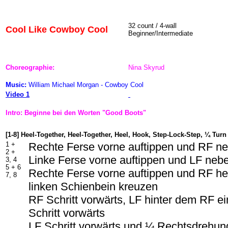
32 count / 4-wall
Cool Like Cowboy Cool
Beginner/Intermediate
Choreographie:
Nina Skyrud
Music:
William Michael Morgan - Cowboy Cool
Video 1
Intro: Beginne bei den Worten "Good Boots"
[1-8] Heel-Together, Heel-Together, Heel, Hook, Step-Lock-Step, ¼ Turn 
1 +
Rechte Ferse vorne auftippen und RF n
2 +
Linke Ferse vorne auftippen und LF ne
3, 4
5 + 6
Rechte Ferse vorne auftippen und RF h
7, 8
linken Schienbein kreuzen
RF Schritt vorwärts, LF hinter dem RF e
Schritt vorwärts
LF Schritt vorwärts und ¼ Rechtsdrehun