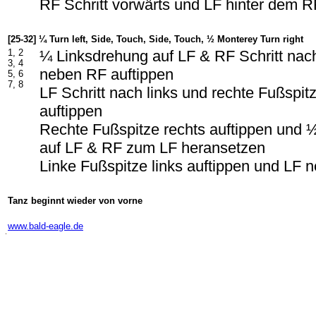
RF Schritt vorwärts und LF hinter dem 
[25-32] ¼ Turn left, Side, Touch, Side, Touch, ½ Monterey Turn right
1, 2
¼ Linksdrehung auf LF & RF Schritt nac
3, 4
neben RF auftippen
5, 6
7, 8
LF Schritt nach links und rechte Fußspi
auftippen
Rechte Fußspitze rechts auftippen und
auf LF & RF zum LF heransetzen
Linke Fußspitze links auftippen und LF
Tanz beginnt wieder von vorne
-
www.bald-eagle.de