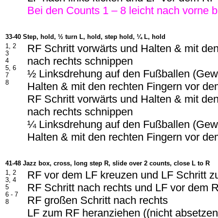
Bei den Counts 1 – 8 leicht nach vorne
33-40 Step, hold, ½ turn L, hold, step hold, ¼ L, hold
1, 2
RF Schritt vorwärts und Halten & mit de
3
nach rechts schnippen
4
5, 6
½ Linksdrehung auf den Fußballen (Gewi
7
8
Halten & mit den rechten Fingern vor d
RF Schritt vorwärts und Halten & mit de
nach rechts schnippen
¼ Linksdrehung auf den Fußballen (Gewi
Halten & mit den rechten Fingern vor d
41-48 Jazz box, cross, long step R, slide over 2 counts, close L to R
1, 2
RF vor dem LF kreuzen und LF Schritt z
3, 4
RF Schritt nach rechts und LF vor dem 
5
6 - 7
RF großen Schritt nach rechts
8
LF zum RF heranziehen ((nicht absetzen