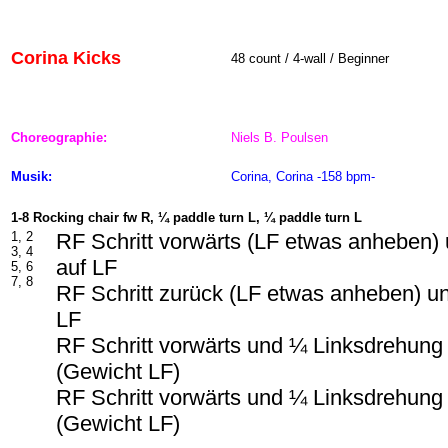
Corina Kicks
48
count / 4-wall / Beginner
Choreographie:
Niels B. Poulsen
Musik:
Corina, Corina -158 bpm-
1-8 Rocking chair fw R, ¼ paddle turn L, ¼ paddle turn L
1, 2
RF Schritt vorwärts (LF etwas anheben)
3, 4
auf LF
5, 6
7, 8
RF Schritt zurück (LF etwas anheben) u
LF
RF Schritt vorwärts und ¼ Linksdrehung
(Gewicht LF)
RF Schritt vorwärts und ¼ Linksdrehung
(Gewicht LF)