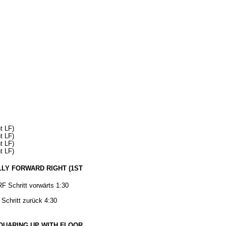
t LF)
t LF)
t LF)
t LF)
LLY FORWARD RIGHT (1ST
RF Schritt vorwärts
1:30
Schritt zurück 4:30
 SQUARING UP WITH FLOOR