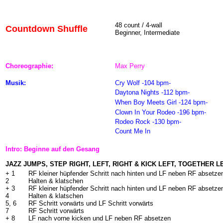
48
count / 4-wall
Countdown Shuffle
Beginner, Intermediate
Choreographie:
Max Perry
Musik:
Cry Wolf -104 bpm-
Daytona Nights -112 bpm-
When Boy Meets Girl -124 bpm-
Clown In Your Rodeo -196 bpm-
Rodeo Rock -130 bpm-
Count Me In
Intro: Beginne auf den Gesang
JAZZ JUMPS, STEP RIGHT, LEFT, RIGHT & KICK LEFT, TOGETHER L
+ 1
RF kleiner hüpfender Schritt nach hinten und LF neben RF absetze
2
Halten & klatschen
+ 3
RF kleiner hüpfender Schritt nach hinten und LF neben RF absetze
4
Halten & klatschen
5, 6
RF Schritt vorwärts und LF Schritt vorwärts
7
RF Schritt vorwärts
+ 8
LF nach vorne kicken und LF neben RF absetzen