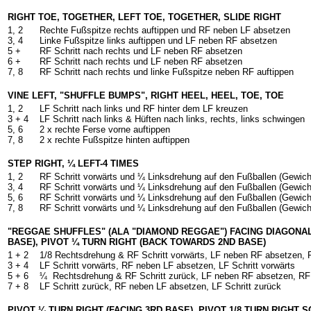
RIGHT TOE, TOGETHER, LEFT TOE, TOGETHER, SLIDE RIGHT
1, 2
Rechte Fußspitze rechts auftippen und RF neben LF absetzen
3, 4
Linke Fußspitze links auftippen und LF neben RF absetzen
5 +
RF Schritt nach rechts und LF neben RF absetzen
6 +
RF Schritt nach rechts und LF neben RF absetzen
7, 8
RF Schritt nach rechts und linke Fußspitze neben RF auftippen
VINE LEFT, "SHUFFLE BUMPS", RIGHT HEEL, HEEL, TOE, TOE
1, 2
LF Schritt nach links und RF hinter dem LF kreuzen
3 + 4
LF Schritt nach links & Hüften nach links, rechts, links schwingen
5, 6
2 x rechte Ferse vorne auftippen
7, 8
2 x rechte Fußspitze hinten auftippen
STEP RIGHT, ¼ LEFT-4 TIMES
1, 2
RF Schritt vorwärts und ¼ Linksdrehung auf den Fußballen (Gewich
3, 4
RF Schritt vorwärts und ¼ Linksdrehung auf den Fußballen (Gewich
5, 6
RF Schritt vorwärts und ¼ Linksdrehung auf den Fußballen (Gewich
7, 8
RF Schritt vorwärts und ¼ Linksdrehung auf den Fußballen (Gewich
"REGGAE SHUFFLES" (ALA "DIAMOND REGGAE")
FACING DIAGONA
BASE),
PIVOT ¼ TURN RIGHT (BACK TOWARDS 2ND BASE)
1 + 2
1/8 Rechtsdrehung &
RF Schritt vorwärts, LF neben RF absetzen, 
3 + 4
LF Schritt vorwärts, RF neben LF absetzen, LF Schritt vorwärts
5 + 6
¼ Rechtsdrehung & RF Schritt zurück, LF neben RF absetzen, RF 
7 + 8
LF Schritt zurück, RF neben LF absetzen, LF Schritt zurück
PIVOT ¼ TURN RIGHT (FACING 3RD BASE), PIVOT 1/8 TURN RIGHT