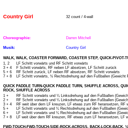
Country Girl
32 count / 4-wall
Choreographie:
Darren Mitchell
Musik:
Country Girl
WALK, WALK, COASTER FORWARD, COASTER STEP, QUICK-PIVOT-
1, 2
LF Schritt vorwärts und RF Schritt vorwärts
3 +
4
F Schritt vorwärts, RF neben LF absetzen, LF Schritt zurück
5 +
6
RF Schritt zurück, LF neben RF absetzen, RF Schritt vorwärts
7 +
8
LF Schritt vorwärts, ½ Rechtsdrehung auf den Fußballen (Gewicht R
QUICK PADDLE TURN-QUICK PADDLE TURN, SHUFFLE ACROSS, QUI
ROCK, SHUFFLE ACROSS
1 +
RF Schritt vorwärts und ¼ Linksdrehung auf den Fußballen (Gewich
2 +
RF Schritt vorwärts und ¼ Linksdrehung auf den Fußballen (Gewich
3 +
4
RF weit über dem LF kreuzen, LF etwas zum RF heransetzen, RF w
5 +
LF Schritt vorwärts und ¼ Rechtsdrehung auf den Fußballen (Gewi
6 +
LF Schritt vorwärts und ¼ Rechtsdrehung auf den Fußballen (Gewi
7 +
8
LF weit über dem RF kreuzen, RF etwas zum LF heransetzen, LF w
FWD-TOUCH-FWD-TOUCH-SIDE-ROCK-ACROSS, BACK-LOCK-BACK, 