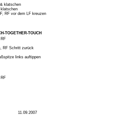
 & klatschen
 klatschen
 LF, RF vor dem LF kreuzen
UCH-TOGETHER-TOUCH
f RF
, RF Schritt zurück
ßspitze links auftippen
f RF
11.09.2007