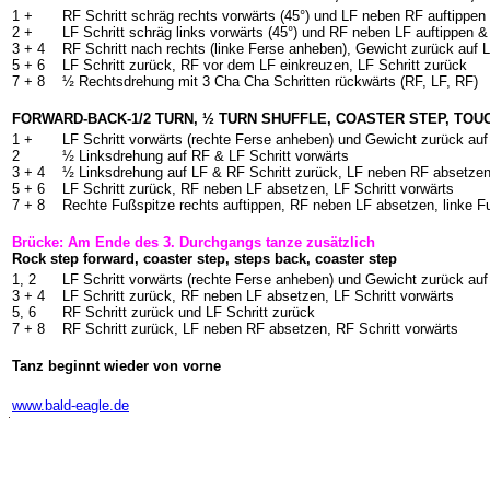
1 +
RF Schritt schräg rechts vorwärts (45°) und LF neben RF auftippen
2 +
LF Schritt schräg links vorwärts (45°) und RF neben LF auftippen &
3 +
4
RF Schritt nach rechts (linke Ferse anheben), Gewicht zurück auf
5 +
6
LF Schritt zurück, RF vor dem LF einkreuzen, LF Schritt zurück
7 +
8
½ Rechtsdrehung mit 3 Cha Cha Schritten rückwärts (RF, LF, RF)
FORWARD-BACK-1/2 TURN, ½ TURN SHUFFLE, COASTER STEP, TO
1 +
LF Schritt vorwärts (rechte Ferse anheben) und Gewicht zurück au
2
½ Linksdrehung auf RF & LF Schritt vorwärts
3 +
4
½ Linksdrehung auf LF & RF Schritt zurück, LF neben RF absetzen
5 +
6
LF Schritt zurück, RF neben LF absetzen, LF Schritt vorwärts
7 +
8
Rechte Fußspitze rechts auftippen, RF neben LF absetzen, linke Fu
Brücke: Am Ende des 3. Durchgangs tanze zusätzlich
Rock step forward, coaster step, steps back, coaster step
1, 2
LF Schritt vorwärts (rechte Ferse anheben) und Gewicht zurück au
3 +
4
LF Schritt zurück, RF neben LF absetzen, LF Schritt vorwärts
5, 6
RF Schritt zurück und LF Schritt zurück
7 +
8
RF Schritt zurück, LF neben RF absetzen, RF Schritt vorwärts
Tanz beginnt wieder von vorne
-
www.bald-eagle.de