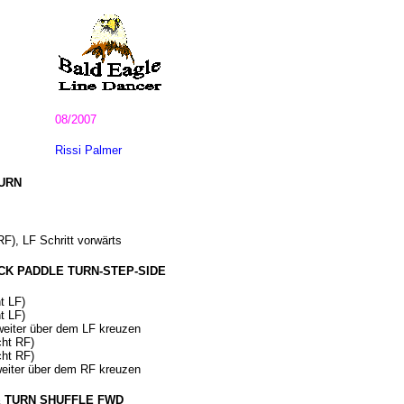
08/2007
Rissi Palmer
TURN
F), LF Schritt vorwärts
CK PADDLE TURN-STEP-SIDE
t LF)
t LF)
eiter über dem LF kreuzen
cht RF)
cht RF)
eiter über dem RF kreuzen
½ TURN SHUFFLE FWD