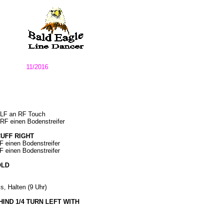
11/2016
, LF an RF Touch
t RF einen Bodenstreifer
CUFF RIGHT
LF einen Bodenstreifer
RF einen Bodenstreifer
OLD
s, Halten (9 Uhr)
HIND 1/4 TURN LEFT WITH