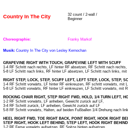
32
count / 2-wall /
Country In The City
Beginner
Choreographie:
Franky Markof
Musik:
Country In The City
von Lesley Kernochan
GRAPEVINE RIGHT WITH TOUCH, GRAPEVINE LEFT WITH SCUFF
1-4 RF Schritt nach rechts, LF hinter RF absetzen, RF Schritt nach rechts
5-8 LF Schritt nach links, RF hinter LF absetzen, LF Schritt nach links, mi
RIGHT STEP, LOCK, STEP, SCUFF LEFT, LEFT STEP, LOCK, STEP, S
1-4 RF Schritt vorwärts, LF hinter RF einkreuzen, RF schritt vorwärts, mit 
5-8 LF Schritt vorwärts, RF hinter LF einkreuzen, LF Schritt vorwärts, mit 
ROCKING CHAIR RIGHT, STEP RIGHT FWD, HOLD, 1/4 TURN LEFT, H
1-2 RF Schritt vorwärts, LF anheben, Gewicht zurück auf LF,
3-4 RF Schritt zurück, LF anheben, Gewicht zurück auf LF
5-8 RF Schritt vorwärts, Halten, auf beiden Fußballen 1/4 Drehung nach link
HEEL RIGHT FWD, TOE RIGHT BACK, POINT RIGHT, HOOK RIGHT BE
STEP RIGHT, HOOK LEFT BEHIND, STEP LEFT, HOOK RIGHT BEHIND
1-2 RF Ferse vorwärts aufsetzen, RF Spitze hinten aufsetzen