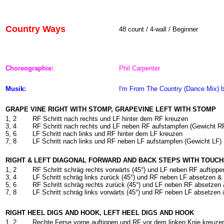
Country Ways
48 count / 4-wall / Beginner
Choreographie:
Phil Carpenter
Musik:
I'm From The Country (Dance Mix)
GRAPE VINE RIGHT WITH STOMP, GRAPEVINE LEFT WITH STOMP
1, 2
RF Schritt nach rechts und LF hinter dem RF kreuzen
3, 4
RF Schritt nach rechts und LF neben RF aufstampfen (Gewicht R
5, 6
LF Schritt nach links und RF hinter dem LF kreuzen
7, 8
LF Schritt nach links und RF neben LF aufstampfen (Gewicht LF)
RIGHT & LEFT DIAGONAL FORWARD AND BACK STEPS WITH TOUCH
1, 2
RF Schritt schräg rechts vorwärts (45°) und LF neben RF auftippe
3, 4
LF Schritt schräg links zurück (45°) und RF neben LF absetzen &
5, 6
RF Schritt schräg rechts zurück (45°) und LF neben RF absetzen
7, 8
LF Schritt schräg links vorwärts (45°) und RF neben LF absetzen
RIGHT HEEL DIGS AND HOOK, LEFT HEEL DIGS AND HOOK
1, 2
Rechte Ferse vorne auftippen und RF vor dem linken Knie kreuze