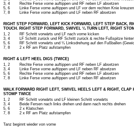
3, 4
Rechte Ferse vorne auftippen und RF neben LF absetzen
5, 6
Linke Ferse vorne auftippen und LF vor dem rechten Knie kreuzen
7, 8
Linke Ferse vorne auftippen und LF neben RF absetzen
RIGHT STEP FORWARD, LEFT KICK FORWARD, LEFT STEP BACK, R
TOUCH. RIGHT STEP FORWARD, SWIVEL ¼ TURN LEFT, RIGHT STOM
1, 2
RF Schritt vorwärts und LF nach vorne kicken
3, 4
LF Schritt zurück und RF Schritt zurück & rechte Fußspitze hinte
5, 6
RF Schritt vorwärts und ¼ Linksdrehung auf den Fußballen (Gewic
7, 8
2 x RF am Platz aufstampfen
RIGHT & LEFT HEEL DIGS (TWICE)
1, 2
Rechte Ferse vorne auftippen und RF neben LF absetzen
3, 4
Linke Ferse vorne auftippen und LF neben RF absetzen
5, 6
Rechte Ferse vorne auftippen und RF neben LF absetzen
7, 8
Linke Ferse vorne auftippen und LF neben RF absetzen
WALK FORWARD RIGHT LEFT, SWIVEL HEELS LEFT & RIGHT, CLAP
STOMP TWICE
1, 2
RF Schritt vorwärts und LF kleinen Schritt vorwärts
3, 4
Beide Fersen nach links drehen und dann nach rechts drehen
5, 6
2 x Klatschen
7, 8
2 x RF am Platz aufstampfen
Tanz beginnt wieder von vorne
-