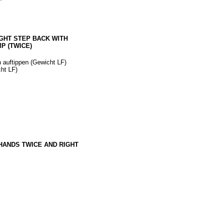
IGHT STEP BACK WITH
P (TWICE)
n auftippen (Gewicht LF)
ht LF)
 HANDS TWICE AND RIGHT