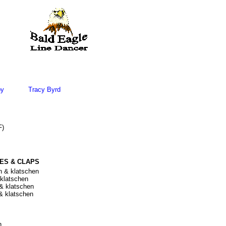
by
Tracy Byrd
F)
ES & CLAPS
n & klatschen
 klatschen
 & klatschen
 & klatschen
n