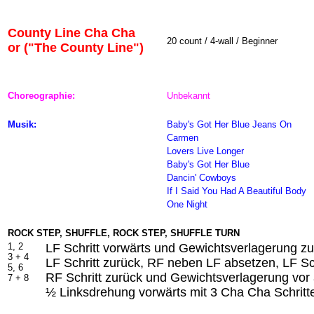
County Line Cha Cha
20 count / 4-wall / Beginner
or ("The County Line")
Choreographie:
Unbekannt
Musik:
Baby's Got Her Blue Jeans On
Carmen
Lovers Live Longer
Baby's Got Her Blue
Dancin' Cowboys
If I Said You Had A Beautiful Body
One Night
ROCK STEP, SHUFFLE, ROCK STEP, SHUFFLE TURN
1, 2
LF Schritt vorwärts und Gewichtsverlagerung z
3 + 4
LF Schritt zurück, RF neben LF absetzen, LF Sc
5, 6
RF Schritt zurück und Gewichtsverlagerung vor
7 + 8
½ Linksdrehung vorwärts mit 3 Cha Cha Schritte