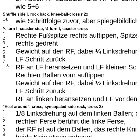
wie 5+6
Shuffle side l, rock back, knee-ball-cross r 2x
1-8
wie Schrittfolge zuvor, aber spiegelbildlic
¼ turn l, coaster step, ½ turn l, coaster cross
1
Rechte Fußspitze rechts auftippen, Spit
2
rechts gedreht
3
+ 4
Gewicht auf den RF, dabei ¼ Linksdrehu
5
6
LF Schritt zurück
7
RF an LF heransetzen und LF kleinen Sch
+ 8
Rechten Ballen vorn auftippen
Gewicht auf den RF, dabei ½ Linksdrehu
LF Schritt zurück
RF an linken heransetzen und LF vor de
"Heel around", cross, syncopated side rock, cross 2x
1
1/8 Linksdrehung auf dem linken Ballen; 
.
rechten Ferse berührt die linke Ferse,
2
+
der RF ist auf dem Ballen, das rechte Kn
3
4