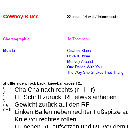
Cowboy Blues
32 count / 4-wall / Intermediate,
Choreographie:
Jo Thompson
Musik:
Cowboy Blues
Drive It Home
Monkey Around
One Dance With You
The Way She Shakes That Thang
Shuffle side r, rock back, knee-ball-cross l 2x
1 + 2
Cha Cha nach rechts (r - l - r)
3
LF Schritt zurück, RF etwas anheben
4
5
Gewicht zurück auf den RF
+ 6
7 + 8
Linken Ballen neben rechter Fußspitze au
Knie vor rechtes rollen
LF neben RF aufsetzen und RF vor dem 