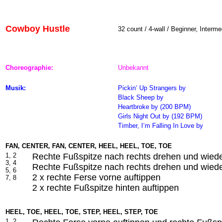
Cowboy Hustle
32 count / 4-wall / Beginner, Interme
Choreographie:
Unbekannt
Musik:
Pickin‘ Up Strangers
by
Black Sheep by
Heartbroke by (200 BPM)
Girls Night Ou
t by (192 BPM)
Timber, I‘m Falling In Love
by
FAN, CENTER, FAN, CENTER, HEEL, HEEL, TOE, TOE
1, 2
Rechte Fußspitze nach rechts drehen und wiede
3, 4
Rechte Fußspitze nach rechts drehen und wiede
5, 6
2 x rechte Ferse vorne auftippen
7, 8
2 x rechte Fußspitze hinten auftippen
HEEL, TOE, HEEL, TOE, STEP, HEEL, STEP, TOE
1, 2