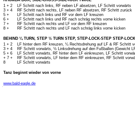
1 + 2
LF Schritt nach links, RF neben LF absetzen, LF Schritt vorwärts
3 + 4
RF Schritt nach rechts, LF neben RF absetzen, RF Schritt zurück
5 +
LF Schritt nach links und RF vor dem LF kreuzen
6 +
LF Schritt nach links und RF nach schräg rechts vorne kicken
7 +
RF Schritt nach rechts und LF vor dem RF kreuzen
8 +
RF Schritt nach rechts und LF nach schräg links vorne kicken
BEHIND ¼ TURN, STEP ½ TURN STEP, STEP-LOCK-STEP STEP-LOCK
1 + 2
LF hinter dem RF kreuzen, ¼ Rechtsdrehung auf LF & RF Schritt vo
3 + 4
RF Schritt vorwärts, ½ Linksdrehung auf den Fußballen (Gewicht LF
5 + 6
LF Schritt vorwärts, RF hinter dem LF einkreuzen, LF Schritt vorwä
+ 7 +
RF Schritt vorwärts, LF hinter dem RF einkreuzen, RF Schritt vorwä
8
LF Schritt vorwärts
Tanz beginnt wieder von vorne
-
www.bald-eagle.de