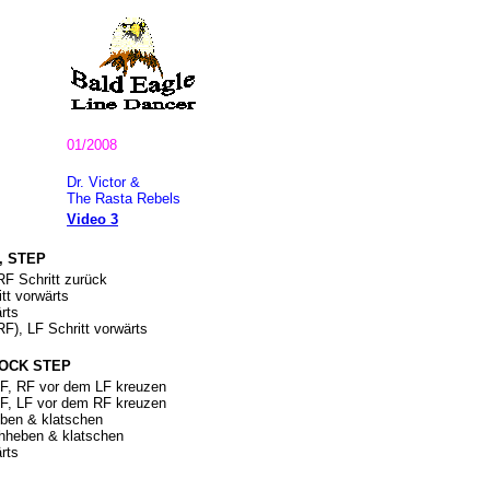
01/2008
Dr. Victor &
The Rasta Rebels
Video 3
, STEP
RF Schritt zurück
tt vorwärts
rts
F), LF Schritt vorwärts
LOCK STEP
 LF, RF vor dem LF kreuzen
 RF, LF vor dem RF kreuzen
eben & klatschen
chheben & klatschen
rts