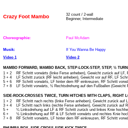
32 count / 2-wall
Crazy Foot Mambo
Beginner, Intermediate
Choreographie:
Paul McAdam
Musik:
If You Wanna Be Happy
Video 1
Video 2
MAMBO FORWARD, MAMBO BACK, STEP-LOCK-STEP, STEP, ½ TURN
1 + 2
RF Schritt vorwärts (linke Ferse anheben), Gewicht zurück auf LF, 
3 + 4
LF Schritt zurück (RF leicht anheben), Gewicht vor auf RF, LF Schri
5 + 6
RF Schritt vorwärts, LF hinter dem RF einkreuzen, RF Schritt vorwä
7 + 8
LF Schritt vorwärts, ½ Rechtsdrehung auf den Fußballen (Gewicht R
SIDE-ROCK-CROSSES TWICE, TURN HITCHES WITH CLAPS, RIGHT 
1 + 2
RF Schritt nach rechts (linke Ferse anheben), Gewicht zurück auf
3 + 4
LF Schritt nach links (rechte Ferse anheben), Gewicht zurück auf
5 +
¼ Linksdrehung auf LF & RF Schritt zurück und linkes Knie hochh
6 +
½ Linksdrehung auf RF & LF Schritt vorwärts und rechtes Knie ho
7 + 8
RF Schritt vorwärts, LF hinter dem RF einkreuzen, RF Schritt vorwä
RHUMBA BOX, SIDE-CROSS-SIDE-KICK TWICE