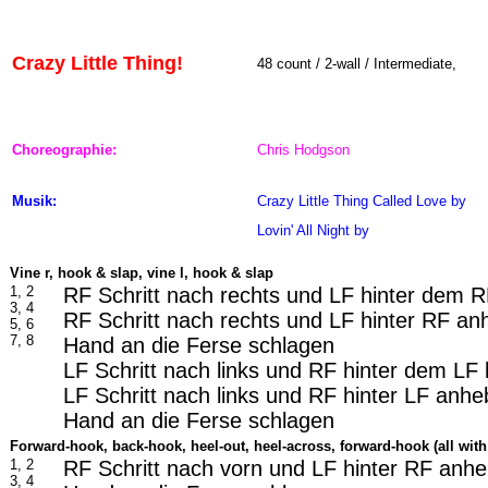
Crazy Little Thing!
48 count / 2-wall / Intermediate,
Choreographie:
Chris Hodgson
Musik:
Crazy Little Thing Called Love
by
Lovin' All Night
by
Vine r, hook & slap, vine l, hook & slap
1, 2
RF Schritt nach rechts und LF hinter dem 
3, 4
RF Schritt nach rechts und LF hinter RF an
5, 6
7, 8
Hand an die Ferse schlagen
LF Schritt nach links und RF hinter dem LF
LF Schritt nach links und RF hinter LF anhe
Hand an die Ferse schlagen
Forward-hook, back-hook, heel-out, heel-across, forward-hook (all with
1, 2
RF Schritt nach vorn und LF hinter RF anhe
3, 4