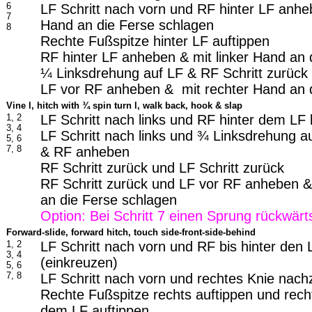
6
LF Schritt nach vorn und RF hinter LF anheb
7
Hand an die Ferse schlagen
8
Rechte Fußspitze hinter LF auftippen
RF hinter LF anheben & mit linker Hand an 
¼ Linksdrehung auf LF & RF Schritt zurück
LF vor RF anheben & mit rechter Hand an 
Vine l, hitch with
¾ spin turn l, walk back, hook & slap
1, 2
LF Schritt nach links und RF hinter dem LF
3, 4
LF Schritt nach links und ¾ Linksdrehung a
5, 6
7, 8
& RF anheben
RF Schritt zurück und LF Schritt zurück
RF Schritt zurück und LF vor RF anheben &
an die Ferse schlagen
Option: Bei Schritt 7 einen Sprung rückwär
Forward-slide, forward hitch, touch side-front-side-behind
1, 2
LF Schritt nach vorn und RF bis hinter den
3, 4
(einkreuzen)
5, 6
7, 8
LF Schritt nach vorn und rechtes Knie nac
Rechte Fußspitze rechts auftippen und rech
dem LF auftippen