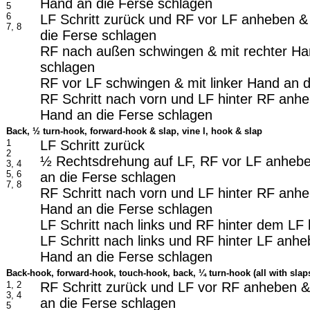
Hand an die Ferse schlagen
5
6
LF Schritt zurück und RF vor LF anheben & 
7, 8
die Ferse schlagen
RF nach außen schwingen & mit rechter Ha
schlagen
RF vor LF schwingen & mit linker Hand an 
RF Schritt nach vorn und LF hinter RF anhe
Hand an die Ferse schlagen
Back,
½ turn-hook, forward-hook & slap, vine l, hook & slap
1
LF Schritt zurück
2
½ Rechtsdrehung auf LF, RF vor LF anheben
3, 4
5, 6
an die Ferse schlagen
7, 8
RF Schritt nach vorn und LF hinter RF anhe
Hand an die Ferse schlagen
LF Schritt nach links und RF hinter dem LF
LF Schritt nach links und RF hinter LF anhe
Hand an die Ferse schlagen
Back-hook, forward-hook, touch-hook, back,
¼ turn-hook (all with slap
1, 2
RF Schritt zurück und LF vor RF anheben &
3, 4
an die Ferse schlagen
5