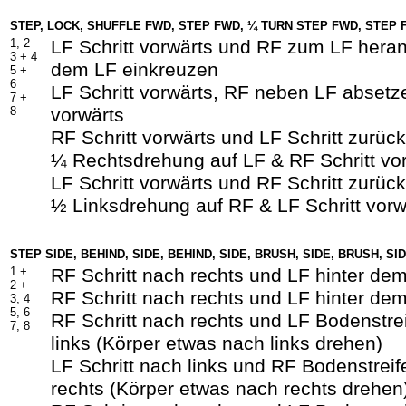
STEP, LOCK, SHUFFLE F
WD
, STEP F
WD
,
¼ TURN STEP F
WD
, STEP 
1, 2
LF Schritt vorwärts und RF zum LF heran
3 +
4
dem LF einkreuzen
5 +
6
LF Schritt vorwärts, RF neben LF absetze
7 +
8
vorwärts
RF Schritt vorwärts und LF Schritt zurück
¼ Rechtsdrehung auf LF & RF Schritt vo
LF Schritt vorwärts und RF Schritt zurück
½ Linksdrehung auf RF & LF Schritt vorw
STEP SIDE, BEHIND, SIDE, BEHIND, SIDE, BRUSH, SIDE, BRUSH, SI
1 +
RF Schritt nach rechts und LF hinter de
2 +
RF Schritt nach rechts und LF hinter de
3, 4
5, 6
RF Schritt nach rechts und LF Bodenstre
7, 8
links (Körper etwas nach links drehen)
LF Schritt nach links und RF Bodenstreif
rechts (Körper etwas nach rechts drehen