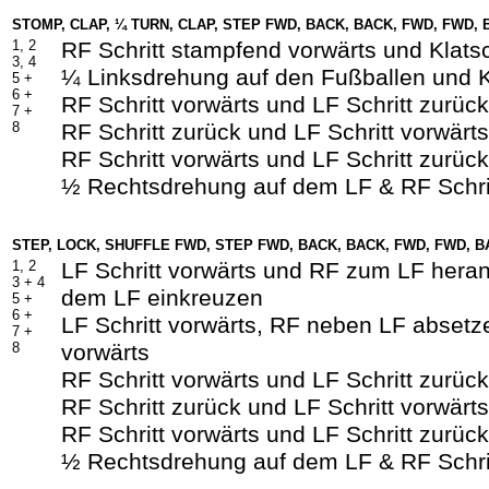
STOMP, CLAP, ¼ TURN, CLAP, STEP F
W
D, BACK, BACK, F
W
D, F
W
D, 
1, 2
RF Schritt stampfend vorwärts und Klats
3, 4
¼ Linksdrehung auf den Fußballen und 
5 +
6 +
RF Schritt vorwärts und LF Schritt zurück
7 +
8
RF Schritt zurück und LF Schritt vorwärts
RF Schritt vorwärts und LF Schritt zurück
½ Rechtsdrehung auf dem LF & RF Schrit
STEP, LOCK, SHUFFLE F
W
D, STEP F
W
D, BACK, BACK, F
W
D, F
W
D, B
1, 2
LF Schritt vorwärts und RF zum LF heran
3 +
4
dem LF einkreuzen
5 +
6 +
LF Schritt vorwärts, RF neben LF absetze
7 +
8
vorwärts
RF Schritt vorwärts und LF Schritt zurück
RF Schritt zurück und LF Schritt vorwärts
RF Schritt vorwärts und LF Schritt zurück
½ Rechtsdrehung auf dem LF & RF Schrit