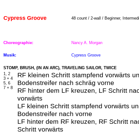
Cypress Groove
48
count / 2-wall / Beginner, Intermed
Choreographie:
Nancy A. Morgan
Musik:
Cypress Groove
STOMP, BRUSH, (IN AN ARC), TRAVELING SAILOR, TWICE
1, 2
RF kleinen Schritt stampfend vorwärts u
3 +
4
Bodenstreifer nach schräg vorne
5, 6
7 +
8
RF hinter dem LF kreuzen, LF Schritt nach
vorwärts
LF kleinen Schritt stampfend vorwärts u
Bodenstreifer nach vorne
LF hinter dem RF kreuzen, RF Schritt na
Schritt vorwärts