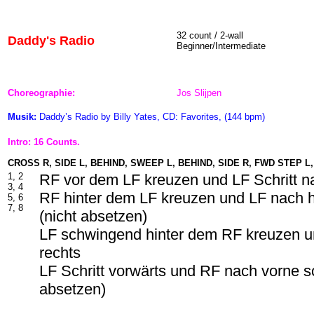
32 count / 2-wall
Daddy's Radio
Beginner/Intermediate
Choreographie:
Jos Slijpen
Musik:
Daddy’s Radio by Billy Yates, CD: Favorites, (144 bpm)
Intro: 16 Counts.
CROSS R, SIDE L, BEHIND, SWEEP L, BEHIND, SIDE R, FWD STEP L
1, 2
RF vor dem LF kreuzen und LF Schritt na
3, 4
RF hinter dem LF kreuzen und LF nach 
5, 6
7, 8
(nicht absetzen)
LF schwingend hinter dem RF kreuzen u
rechts
LF Schritt vorwärts und RF nach vorne s
absetzen)