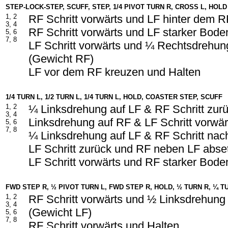
STEP-LOCK-STEP, SCUFF, STEP, 1/4 PIVOT TURN R, CROSS L, HOLD
1, 2
RF Schritt vorwärts und LF hinter dem 
3, 4
RF Schritt vorwärts und LF starker Boden
5, 6
7, 8
LF Schritt vorwärts und ¼ Rechtsdrehun
(Gewicht RF)
LF vor dem RF kreuzen und Halten
1/4 TURN L, 1/2 TURN L, 1/4 TURN L, HOLD, COASTER STEP, SCUFF
1, 2
¼ Linksdrehung auf LF & RF Schritt zur
3, 4
Linksdrehung auf RF & LF Schritt vorwär
5, 6
7, 8
¼ Linksdrehung auf LF & RF Schritt nac
LF Schritt zurück und RF neben LF abse
LF Schritt vorwärts und RF starker Boden
FWD STEP R, ½ PIVOT TURN L, FWD STEP R, HOLD, ½ TURN R, ¼ T
1, 2
RF Schritt vorwärts und ½ Linksdrehung
3, 4
(Gewicht LF)
5, 6
7, 8
RF Schritt vorwärts und Halten