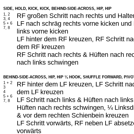
SIDE, HOLD, KICK, KICK, BEHIND-SIDE-ACROSS, HIP, HIP
1, 2
RF großen Schritt nach rechts und Halte
3, 4
LF nach schräg rechts vorne kicken und
5 + 6
7, 8
links vorne kicken
LF hinter dem RF kreuzen, RF Schritt na
dem RF kreuzen
RF Schritt nach rechts & Hüften nach r
nach links schwingen
BEHIND-SIDE-ACROSS, HIP, HIP ¼ HOOK, SHUFFLE FORWARD, PIVO
1 + 2
RF hinter dem LF kreuzen, LF Schritt nac
3
dem LF kreuzen
4
5 + 6
LF Schritt nach links & Hüften nach link
7, 8
Hüften nach rechts schwingen, ¼ Links
& vor dem rechten Schienbein kreuzen
LF Schritt vorwärts, RF neben LF absetze
vorwärts