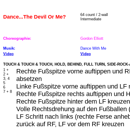
64
count / 2-wall
Dance...The Devil Or Me?
Intermediate
Choreographie:
Gordon Elliott
Musik:
Dance With Me
Video
Video
TOUCH & TOUCH & TOUCH, HOLD, BEHIND, FULL TURN, SIDE-ROCK
1 +
Rechte Fußspitze vorne auftippen und 
2 +
absetzen
3, 4
5
Linke Fußspitze vorne auftippen und LF
6
7 + 8
Rechte Fußspitze rechts auftippen und H
Rechte Fußspitze hinter dem LF kreuzen
Volle Rechtsdrehung auf den Fußballen 
LF Schritt nach links (rechte Ferse anhe
zurück auf RF, LF vor dem RF kreuzen