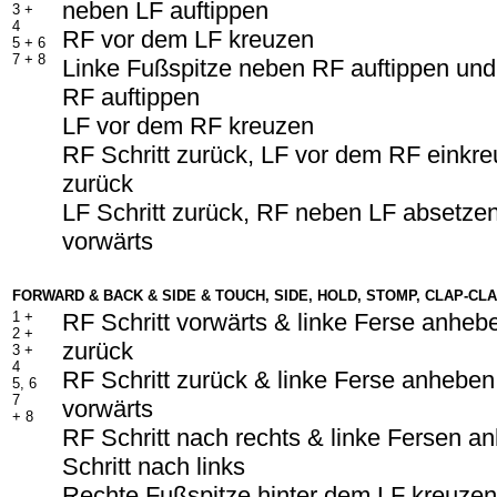
neben LF auftippen
3 +
4
RF vor dem LF kreuzen
5 + 6
7 + 8
Linke Fußspitze neben RF auftippen und
RF auftippen
LF vor dem RF kreuzen
RF Schritt zurück, LF vor dem RF einkre
zurück
LF Schritt zurück, RF neben LF absetzen
vorwärts
FORWARD & BACK & SIDE & TOUCH, SIDE, HOLD, STOMP, CLAP-CL
1 +
RF Schritt vorwärts & linke Ferse anheb
2 +
zurück
3 +
4
RF Schritt zurück & linke Ferse anheben
5, 6
7
vorwärts
+ 8
RF Schritt nach rechts & linke Fersen 
Schritt nach links
Rechte Fußspitze hinter dem LF kreuzen