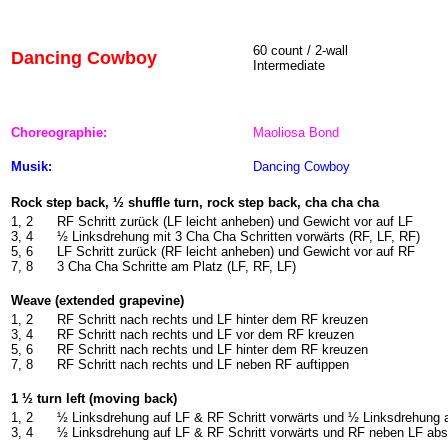
60 count / 2-wall
Dancing Cowboy
Intermediate
Choreographie:
Maoliosa Bond
Musik:
Dancing Cowboy
Rock step back, ½ shuffle turn, rock step back, cha cha cha
1, 2
RF Schritt zurück (LF leicht anheben) und Gewicht vor auf LF
3, 4
½ Linksdrehung mit 3 Cha Cha Schritten vorwärts (RF, LF, RF)
5, 6
LF Schritt zurück (RF leicht anheben) und Gewicht vor auf RF
7, 8
3 Cha Cha Schritte am Platz (LF, RF, LF)
Weave (extended grapevine)
1, 2
RF Schritt nach rechts und LF hinter dem RF kreuzen
3, 4
RF Schritt nach rechts und LF vor dem RF kreuzen
5, 6
RF Schritt nach rechts und LF hinter dem RF kreuzen
7, 8
RF Schritt nach rechts und LF neben RF auftippen
1 ½ turn left (moving back)
1, 2
½ Linksdrehung auf LF & RF Schritt vorwärts und ½ Linksdrehung a
3, 4
½ Linksdrehung auf LF & RF Schritt vorwärts und RF neben LF ab