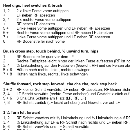
Heel digs, heel switches & brush
1, 2
2 x linke Ferse vorne auftippen
+
LF neben RF absetzen
3, 4
2 x rechte Ferse vorne auftippen
+
RF neben LF absetzen
5 +
Linke Ferse vorne auftippen und LF neben RF absetzen
6 +
Rechte Ferse vorne auftippen und RF neben LF absetzen
7 +
Linke Ferse vorne auftippen und LF neben RF absetzen
8
RF Bodenstreifer nach vorne
Brush cross step, touch behind, ½ unwind turn, hips
1
RF Bodenstreifer quer vor dem LF
2
Rechte Fußspitze leicht hinter der linken Ferse aufsetzen (RF ist 
3, 4
½ Linksdrehung auf den Fußballen (Gewicht RF) und die Fersen a
5 + 6
Hüften nach rechts, links, rechts schwingen
7 + 8
Hüften nach links, rechts, links schwingen
Shuffle forward, rock step forward, cha cha cha, rock step back
1 + 2
RF kleiner Schritt vorwärts, LF neben RF absetzen, RF kleiner Schr
3, 4
LF Schritt vorwärts (rechte Ferse anheben) und Gewicht zurück au
5 + 6
3 Cha Cha Schritte am Platz (LF, RF, LF)
7, 8
RF Schritt zurück (LF leicht anheben) und Gewicht vor auf LF
1 ¼ Turn left forward
1, 2
RF Schritt vorwärts mit ¼ Linksdrehung und ½ Linksdrehung auf RF
3, 4
½ Linksdrehung auf LF & RF Schritt nach rechts und LF neben RF
5, 6
RF Schritt vorwärts und LF Schritt vorwärts