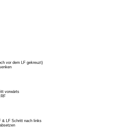
noch vor dem LF gekreuzt)
bsenken
itt vorwärts
f RF
 & LF Schritt nach links
 absetzen