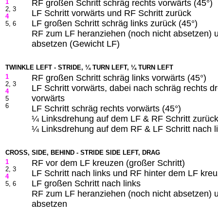
1
RF großen Schritt schräg rechts vorwärts (45°)
2, 3
LF Schritt vorwärts und RF Schritt zurück
4
LF großen Schritt schräg links zurück (45°)
5, 6
RF zum LF heranziehen (noch nicht absetzen)
absetzen (Gewicht LF)
TWINKLE LEFT - STRIDE, ¼ TURN LEFT, ¼ TURN LEFT
1
RF großen Schritt schräg links vorwärts (45°)
2, 3
LF Schritt vorwärts, dabei nach schräg rechts d
4
vorwärts
5
6
LF Schritt schräg rechts vorwärts (45°)
¼ Linksdrehung auf dem LF & RF Schritt zurüc
¼ Linksdrehung auf dem RF & LF Schritt nach l
CROSS, SIDE, BEHIND - STRIDE SIDE LEFT, DRAG
1
RF vor dem LF kreuzen (großer Schritt)
2, 3
LF Schritt nach links und RF hinter dem LF kre
4
LF großen Schritt nach links
5, 6
RF zum LF heranziehen (noch nicht absetzen)
absetzen