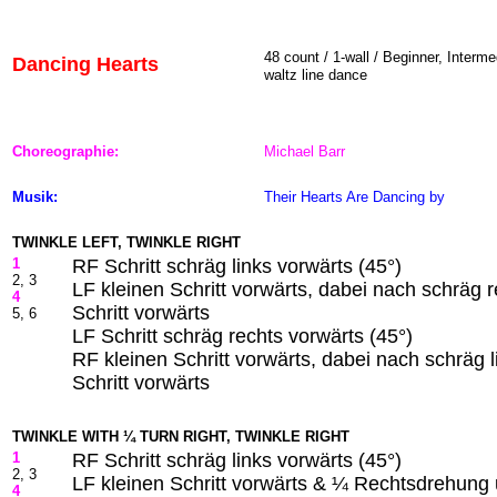
48 count / 1-wall / Beginner, Interme
Dancing Hearts
waltz line dance
Choreographie:
Michael Barr
Musik:
Their Hearts Are Dancing
by
TWINKLE LEFT, TWINKLE RIGHT
1
RF Schritt schräg links vorwärts (45°)
2, 3
LF kleinen Schritt vorwärts, dabei nach schräg
4
Schritt vorwärts
5, 6
LF Schritt schräg rechts vorwärts (45°)
RF kleinen Schritt vorwärts, dabei nach schräg 
Schritt vorwärts
TWINKLE WITH ¼ TURN RIGHT, TWINKLE RIGHT
1
RF Schritt schräg links vorwärts (45°)
2, 3
LF kleinen Schritt vorwärts & ¼ Rechtsdrehung 
4