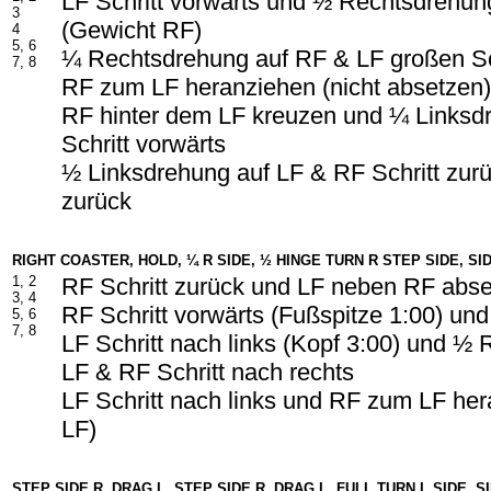
LF Schritt vorwärts und ½ Rechtsdrehun
3
(Gewicht RF)
4
5, 6
¼ Rechtsdrehung auf RF & LF großen Sch
7, 8
RF zum LF heranziehen (nicht absetzen)
RF hinter dem LF kreuzen und ¼ Linksd
Schritt vorwärts
½ Linksdrehung auf LF & RF Schritt zurü
zurück
RIGHT COASTER, HOLD, ¼ R SIDE, ½ HINGE TURN R STEP SIDE, SID
1, 2
RF Schritt zurück und LF neben RF abs
3, 4
RF Schritt vorwärts (Fußspitze 1:00) und
5, 6
7, 8
LF Schritt nach links (Kopf 3:00) und ½
LF & RF Schritt nach rechts
LF Schritt nach links und RF zum LF he
LF)
STEP SIDE R, DRAG L, STEP SIDE R, DRAG L, FULL TURN L SIDE, S