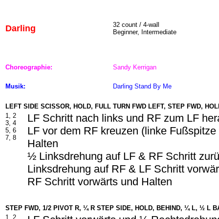
32 count / 4-wall
Darling
Beginner, Intermediate
Choreographie:
Sandy Kerrigan
Musik:
Darling Stand By Me
LEFT SIDE SCISSOR, HOLD, FULL TURN FWD LEFT, STEP FWD, HOL
1, 2
LF Schritt nach links und RF zum LF he
3, 4
LF vor dem RF kreuzen (linke Fußspitze
5, 6
7, 8
Halten
½ Linksdrehung auf LF & RF Schritt zur
Linksdrehung auf RF & LF Schritt vorwär
RF Schritt vorwärts und Halten
STEP FWD, 1/2 PIVOT R, ¼ R STEP SIDE, HOLD, BEHIND, ¼ L, ½ L 
1, 2