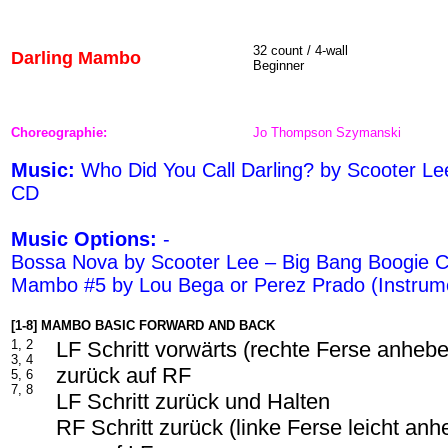
32 count / 4-wall
Darling Mambo
Beginner
Choreographie:
Jo Thompson Szymanski
Music:
Who Did You Call Darling? by Scooter Le
CD
Music Options:
-
Bossa Nova by Scooter Lee – Big Bang Boogie 
Mambo #5 by Lou Bega or Perez Prado (Instrume
[1-8] MAMBO BASIC FORWARD AND BACK
1, 2
LF Schritt vorwärts (rechte Ferse anheb
3, 4
zurück auf RF
5, 6
7, 8
LF Schritt zurück und Halten
RF Schritt zurück (linke Ferse leicht an