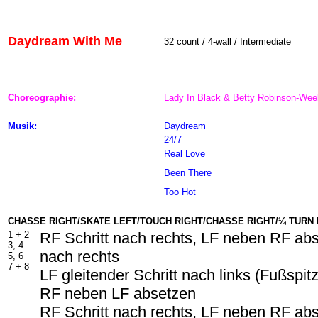
Daydream With Me
32 count / 4-wall / Intermediate
Choreographie:
Lady In Black & Betty Robinson-We
Musik:
Daydream
24/7
Real Love
Been There
Too Hot
CHASSE RIGHT/SKATE LEFT/TOUCH RIGHT/CHASSE RIGHT/¼ TURN 
1 +
2
RF Schritt nach rechts, LF neben RF abs
3, 4
nach rechts
5, 6
7 +
8
LF gleitender Schritt nach links (Fußspit
RF neben LF absetzen
RF Schritt nach rechts, LF neben RF abs