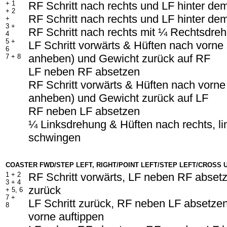
+
1
RF Schritt nach rechts und LF hinter d
+ 2
RF Schritt nach rechts und LF hinter d
+
3 +
RF Schritt nach rechts mit ¼ Rechtsdre
4
5 +
LF Schritt vorwärts & Hüften nach vorne
6
anheben) und Gewicht zurück auf RF
7 +
8
LF neben RF absetzen
RF Schritt vorwärts & Hüften nach vorne
anheben) und Gewicht zurück auf LF
RF neben LF absetzen
¼ Linksdrehung & Hüften nach rechts, lin
schwingen
COASTER FWD/STEP LEFT, RIGHT/POINT LEFT/STEP LEFT/CROSS
1 +
2
RF Schritt vorwärts, LF neben RF absetz
3 +
4
zurück
+
5, 6
7 +
LF Schritt zurück, RF neben LF absetzen
8
vorne auftippen