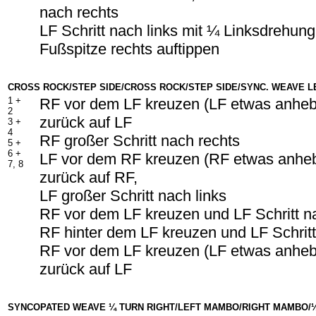
nach rechts
LF Schritt nach links mit ¼ Linksdrehung
Fußspitze rechts auftippen
CROSS ROCK/STEP SIDE/CROSS ROCK/STEP SIDE/SYNC. WEAVE 
1 +
RF vor dem LF kreuzen (LF etwas anhe
2
zurück auf LF
3 +
4
RF großer Schritt nach rechts
5 +
6 +
LF vor dem RF kreuzen (RF etwas anhe
7, 8
zurück auf RF,
LF großer Schritt nach links
RF vor dem LF kreuzen und LF Schritt na
RF hinter dem LF kreuzen und LF Schritt
RF vor dem LF kreuzen (LF etwas anhe
zurück auf LF
SYNCOPATED WEAVE ¼ TURN RIGHT/LEFT MAMBO/RIGHT MAMBO/¼