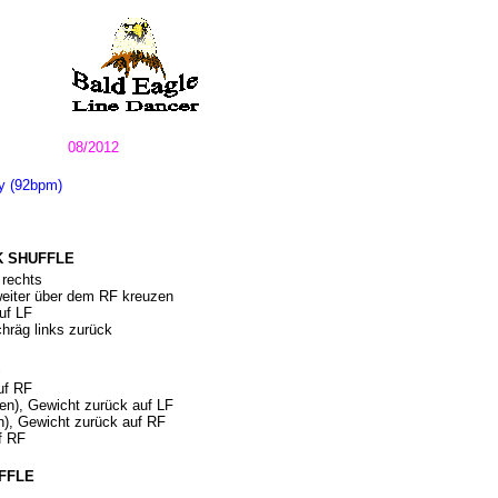
08/2012
y (92bpm)
K SHUFFLE
 rechts
eiter über dem RF kreuzen
uf LF
schräg links zurück
uf RF
en), Gewicht zurück auf LF
n), Gewicht zurück auf RF
f RF
FFLE