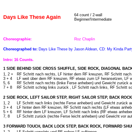
64 count / 2-wall
Days Like These Again
Beginner/Intermediate
Choreographie:
Roz Chaplin
Choreographed to:
Days Like These by Jason Aldean, CD: My Kinda Part
Intro: 16 Counts.
1 SIDE BEHIND SIDE CROSS SHUFFLE, SIDE ROCK, DIAGONAL BAC
1, 2 +
RF Schritt nach rechts, LF hinter dem RF kreuzen, RF Schritt nach
3 + 4
LF weit über dem RF kreuzen, RF etwas zum LF heransetzen, LF w
5, 6
RF Schritt nach rechts (linke Ferse anheben) und Gewicht zurück a
7 + 8
RF Schritt schräg links zurück , LF Schritt nach links, RF Schritt 
2 SIDE ROCK, LEFT SAILOR STEP, RIGHT SAILOR STEP, BACK ROCK
1, 2
LF Schritt nach links (rechte Ferse anheben) und Gewicht zurück a
3 + 4
LF hinter dem RF kreuzen, RF Schritt nach rechts (LF etwas anheb
5 + 6
RF hinter dem LF kreuzen, LF Schritt nach links (RF etwas anhebe
7, 8
LF Schritt zurück (rechte Ferse leicht anheben) und Gewicht vor au
3 FORWARD TOUCH, BACK LOCK STEP, BACK ROCK, FORWARD SHU
1, 2
LF Schritt vorwärts und RF neben LF auftippen