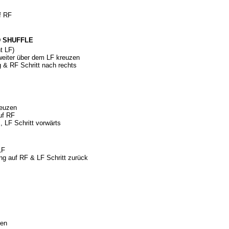
f RF
D SHUFFLE
t LF)
eiter über dem LF kreuzen
 & RF Schritt nach rechts
reuzen
uf RF
 LF Schritt vorwärts
LF
g auf RF & LF Schritt zurück
zen