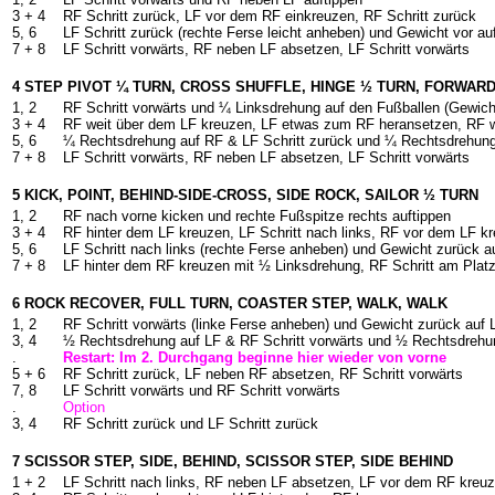
3 + 4
RF Schritt zurück, LF vor dem RF einkreuzen, RF Schritt zurück
5, 6
LF Schritt zurück (rechte Ferse leicht anheben) und Gewicht vor au
7 + 8
LF Schritt vorwärts, RF neben LF absetzen, LF Schritt vorwärts
4 STEP PIVOT ¼ TURN, CROSS SHUFFLE, HINGE ½ TURN, FORWAR
1, 2
RF Schritt vorwärts und ¼ Linksdrehung auf den Fußballen (Gewich
3 + 4
RF weit über dem LF kreuzen, LF etwas zum RF heransetzen, RF w
5, 6
¼ Rechtsdrehung auf RF & LF Schritt zurück und ¼ Rechtsdrehung
7 + 8
LF Schritt vorwärts, RF neben LF absetzen, LF Schritt vorwärts
5 KICK, POINT, BEHIND-SIDE-CROSS, SIDE ROCK, SAILOR ½ TURN
1, 2
RF nach vorne kicken und rechte Fußspitze rechts auftippen
3 + 4
RF hinter dem LF kreuzen, LF Schritt nach links, RF vor dem LF k
5, 6
LF Schritt nach links (rechte Ferse anheben) und Gewicht zurück a
7 + 8
LF hinter dem RF kreuzen mit ½ Linksdrehung, RF Schritt am Platz,
6 ROCK RECOVER, FULL TURN, COASTER STEP, WALK, WALK
1, 2
RF Schritt vorwärts (linke Ferse anheben) und Gewicht zurück auf 
3, 4
½ Rechtsdrehung auf LF & RF Schritt vorwärts und ½ Rechtsdrehun
.
Restart: Im 2. Durchgang beginne hier wieder von vorne
5 + 6
RF Schritt zurück, LF neben RF absetzen, RF Schritt vorwärts
7, 8
LF Schritt vorwärts und RF Schritt vorwärts
.
Option
3, 4
RF Schritt zurück und LF Schritt zurück
7 SCISSOR STEP, SIDE, BEHIND, SCISSOR STEP, SIDE BEHIND
1 + 2
LF Schritt nach links, RF neben LF absetzen, LF vor dem RF kreu