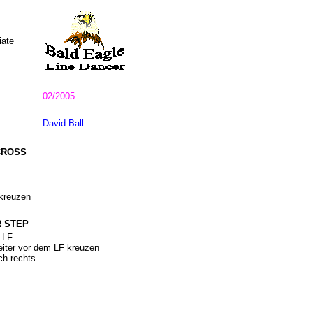
iate
02/2005
David Ball
-CROSS
 kreuzen
R STEP
 LF
iter vor dem LF kreuzen
ch rechts