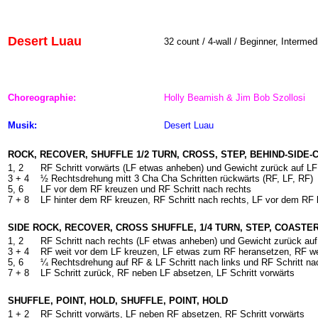
Desert Luau
32 count / 4-wall / Beginner, Intermed
Choreographie:
Holly Beamish & Jim Bob Szollosi
Musik:
Desert Luau
ROCK, RECOVER, SHUFFLE 1/2 TURN, CROSS, STEP, BEHIND-SIDE
1, 2
RF Schritt vorwärts (LF etwas anheben) und Gewicht zurück auf LF
3 +
4
½ Rechtsdrehung mitt 3 Cha Cha Schritten rückwärts (RF, LF, RF)
5, 6
LF vor dem RF kreuzen und RF Schritt nach rechts
7 +
8
LF hinter dem RF kreuzen, RF Schritt nach rechts, LF vor dem RF
SIDE ROCK, RECOVER, CROSS SHUFFLE, 1/4 TURN, STEP, COASTE
1, 2
RF Schritt nach rechts (LF etwas anheben) und Gewicht zurück auf
3 +
4
RF weit vor dem LF kreuzen, LF etwas zum RF heransetzen, RF we
5, 6
¼ Rechtsdrehung auf RF & LF Schritt nach links und RF Schritt na
7 +
8
LF Schritt zurück, RF neben LF absetzen, LF Schritt vorwärts
SHUFFLE, POINT, HOLD, SHUFFLE, POINT, HOLD
1 +
2
RF Schritt vorwärts, LF neben RF absetzen, RF Schritt vorwärts