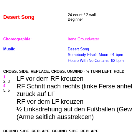
24
count / 2-wall
Desert Song
Beginner
Choreographie:
Irene Groundwater
Musik:
Desert Song
Somebody Else's Moon -91 bpm-
House With No Curtains -82 bpm-
CROSS, SIDE, REPLACE, CROSS, UNWIND - ½ TURN LEFT, HOLD
1
LF vor dem RF kreuzen
2, 3
RF Schritt nach rechts (linke Ferse anh
4
5, 6
zurück auf LF
RF vor dem LF kreuzen
½ Linksdrehung auf den Fußballen (Gew
(Arme seitlich ausstrekcen)
BEHIND, SIDE, REPLACE, BEHIND, SIDE, REPLACE