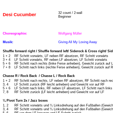
32 count / 2-wall
Desi Cucumber
Beginner
Choreographie:
Wolfgang Müller
Musik:
Giving All My Loving Away
Shuffle forward right / Shuffle forward left/ Siderock & Cross right/ Si
1 + 2
RF Schritt vorwärts, LF neben RF absetzen, RF Schritt vorwärts
3 + 4
LF Schritt vorwärts, RF neben LF absetzen, LF Schritt vorwärts
5 + 6
RF Schritt nach rechts (linke Ferse anheben), Gewicht zurück auf
7 + 8
LF Schritt nach links (rechte Ferse anheben), Gewicht zurück auf
Chasse R / Rock Back
/ Chasse L / Rock Back
1 + 2
RF Schritt nach rechts, LF neben RF absetzen, RF Schritt nach re
3, 4
LF Schritt zurück (RF leicht anheben) und Gewicht vor auf RF
5 + 6
LF Schritt nach links, RF neben LF absetzen, LF Schritt nach links
7, 8
RF Schritt zurück (LF leicht anheben) und Gewicht vor auf LF
¼ Pivot Turn 2x / Jazz boxes
1, 2
RF Schritt vorwärts und ¼ Linksdrehung auf den Fußballen (Gewich
3, 4
RF Schritt vorwärts und ¼ Linksdrehung auf den Fußballen (Gewich
5, 6
RF vor dem LF kreuzen und LF Schritt zurück