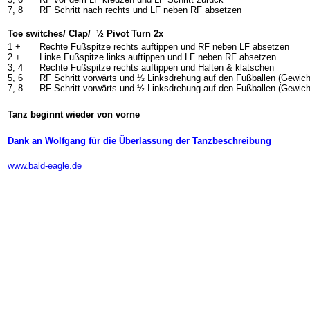
7, 8
RF Schritt nach rechts und LF neben RF absetzen
Toe switches/ Clap/
½ Pivot Turn 2x
1 +
Rechte Fußspitze rechts auftippen und RF neben LF absetzen
2 +
Linke Fußspitze links auftippen und LF neben RF absetzen
3, 4
Rechte Fußspitze rechts auftippen und Halten & klatschen
5, 6
RF Schritt vorwärts und ½ Linksdrehung auf den Fußballen (Gewich
7, 8
RF Schritt vorwärts und ½ Linksdrehung auf den Fußballen (Gewich
Tanz beginnt wieder von vorne
Dank an Wolfgang für die Überlassung der Tanzbeschreibung
-
www.bald-eagle.de