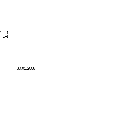
t LF)
t LF)
30.01.2008