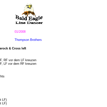
01/2008
Thompson Brothers
derock & Cross left
 LF, RF vor dem LF kreuzen
 RF, LF vor dem RF kreuzen
chts
t LF)
t LF)