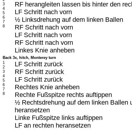
RF herangleiten lassen bis hinter den re
3
4
LF Schritt nach vorn
5
6
½ Linksdrehung auf dem linken Ballen
7
RF Schritt nach vorn
8
LF Schritt nach vorn
RF Schritt nach vorn
Linkes Knie anheben
Back 3x, hitch, Monterey turn
1
LF Schritt zurück
2
RF Schritt zurück
3
4
LF Schritt zurück
5
6
Rechtes Knie anheben
7
Rechte Fußspitze rechts auftippen
8
½ Rechtsdrehung auf dem linken Ballen 
heransetzen
Linke Fußspitze links auftippen
LF an rechten heransetzen