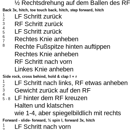
½ Rechtsdrehung auf dem Ballen des RF
Back 3x, hitch, toe touch back, hitch, step forward, hitch
1
LF Schritt zurück
2
RF Schritt zurück
3
4
LF Schritt zurück
5
6
Rechtes Knie anheben
7
Rechte Fußspitze hinten auftippen
8
Rechtes Knie anheben
RF Schritt nach vorn
Linkes Knie anheben
Side rock, cross behind, hold & clap l + r
1
LF Schritt nach links, RF etwas anheben
2
Gewicht zurück auf den RF
3
4
LF hinter dem RF kreuzen
5 - 8
Halten und klatschen
wie 1-4, aber spiegelbildlich mit rechts
Forward - slide- forward,
½ spin l, forward 3x, hitch
1
LF Schritt nach vorn
2