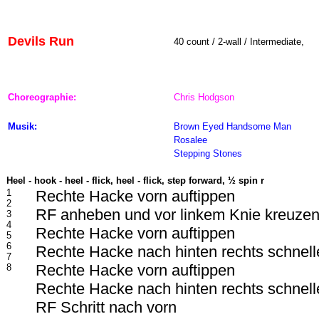
Devils Run
40 count / 2-wall / Intermediate,
Choreographie:
Chris Hodgson
Musik:
Brown Eyed Handsome Man
Rosalee
Stepping Stones
Heel - hook - heel - flick, heel - flick, step forward,
½ spin r
1
Rechte Hacke vorn auftippen
2
RF anheben und vor linkem Knie kreuze
3
4
Rechte Hacke vorn auftippen
5
6
Rechte Hacke nach hinten rechts schnell
7
Rechte Hacke vorn auftippen
8
Rechte Hacke nach hinten rechts schnell
RF Schritt nach vorn