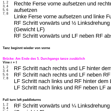
1, 2
Rechte Ferse vorne aufsetzen und recht
3, 4
aufsetzen
5, 6
7, 8
Linke Ferse vorne aufsetzen und linke F
RF Schritt vorwärts und ½ Linksdrehung
(Gewicht LF)
RF Schritt vorwärts und LF neben RF ab
Tanz beginnt wieder von vorne
Brücke: Am Ende des 5. Durchgangs tanze zusätzlich
Vine r + l
1, 2
RF Schritt nach rechts und LF hinter d
3, 4
RF Schritt nach rechts und LF neben RF
5, 6
7, 8
LF Schritt nach links und RF hinter dem
LF Schritt nach links und RF neben LF a
Full turn left paddleturns
1, 2
RF Schritt vorwärts und ¼ Linksdrehung
3, 4