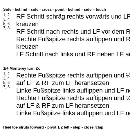
Side - behind - side - cross - point - behind - side – touch
1, 2
RF Schritt schräg rechts vorwärts und L
3, 4
kreuzen
5, 6
7, 8
RF Schritt nach rechts und LF vor dem 
Rechte Fußspitze rechts auftippen und 
kreuzen
LF Schritt nach links und RF neben LF a
1/4 Monterey turn 2x
1, 2
Rechte Fußspitze rechts auftippen und
3, 4
auf LF & RF zum LF heransetzen
5, 6
7, 8
Linke Fußspitze links auftippen und LF
Rechte Fußspitze rechts auftippen und
auf LF & RF zum LF heransetzen
Linke Fußspitze links auftippen und LF
Heel toe struts forward - pivot 1/2 left - step - close /clap