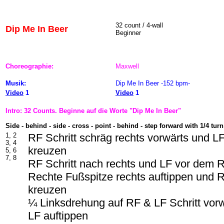
32 count / 4-wall
Dip Me In Beer
Beginner
Choreographie:
Maxwell
Musik:
Dip Me In Beer -152 bpm-
Video
1
Video
1
Intro: 32 Counts. Beginne auf die Worte "Dip Me In Beer"
Side - behind - side - cross - point - behind - step forward with 1/4 tur
1, 2
RF Schritt schräg rechts vorwärts und L
3, 4
kreuzen
5, 6
7, 8
RF Schritt nach rechts und LF vor dem 
Rechte Fußspitze rechts auftippen und 
kreuzen
¼ Linksdrehung auf RF & LF Schritt vor
LF auftippen