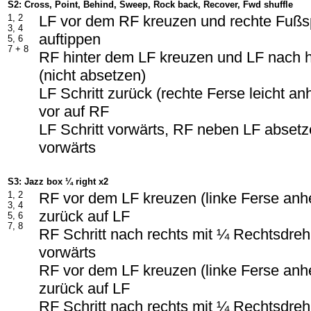
S2: Cross, Point, Behind, Sweep, Rock back, Recover, Fwd shuffle
1, 2
LF vor dem RF kreuzen und rechte Fußsp
3, 4
auftippen
5, 6
7 + 8
RF hinter dem LF kreuzen und LF nach 
(nicht absetzen)
LF Schritt zurück (rechte Ferse leicht a
vor auf RF
LF Schritt vorwärts, RF neben LF absetze
vorwärts
S3: Jazz box ¼ right x2
1, 2
RF vor dem LF kreuzen (linke Ferse an
3, 4
zurück auf LF
5, 6
7, 8
RF Schritt nach rechts mit ¼ Rechtsdreh
vorwärts
RF vor dem LF kreuzen (linke Ferse an
zurück auf LF
RF Schritt nach rechts mit ¼ Rechtsdreh