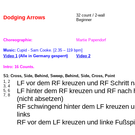
32 count / 2-wall
Dodging Arrows
Beginner
Choreographie:
Martie Papendorf
Music:
Cupid - Sam Cooke. [2.35 – 119 bpm]
Video 1
(Alle in Germany gesperrt)
Video 2
Intro: 16 Counts.
S1: Cross, Side, Behind, Sweep, Behind, Side, Cross, Point
1, 2
LF vor dem RF kreuzen und RF Schritt n
3, 4
LF hinter dem RF kreuzen und RF nach 
5, 6
7, 8
(nicht absetzen)
RF schwingend hinter dem LF kreuzen un
links
RF vor dem LF kreuzen und linke Fußspit