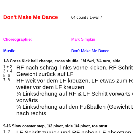
Don't Make Me Dance
64
count / 1-wall /
Choreographie:
Mark Simpkin
Musik:
Don't Make Me Dance
1-8 Cross Kick ball change, cross shuffle, 1/4 fwd, 3/4 turn, side
1 +
2
RF nach schräg
links vorne kicken, RF Schrit
3 +
4
Gewicht zurück auf LF
5, 6
RF weit vor dem LF kreuzen, LF etwas zum 
7, 8
weiter vor dem LF kreuzen
¼ Linksdrehung auf RF & LF Schritt vorwärts 
vorwärts
¾ Linksdrehung auf den Fußballen (Gewicht L
nach rechts
9-16 Slow coaster step, 1/2 pivot, side 1/4 pivot, toe strut
1, 2
LF Schritt zurück und RF neben LF absetzen