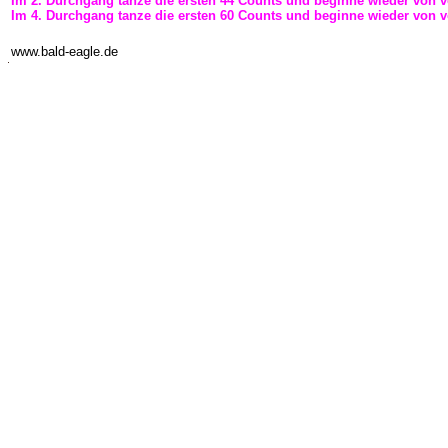
Im 2. Durchgang tanze die ersten 44 Counts und beginne wieder von v
Im 4. Durchgang tanze die ersten 60 Counts und beginne wieder von v
-
www.bald-eagle.de