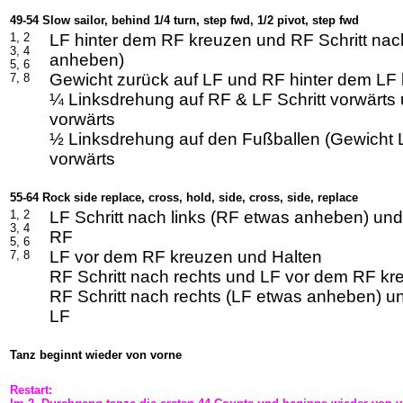
49-54 Slow sailor, behind 1/4 turn, step fwd, 1/2 pivot, step fwd
1, 2
LF hinter dem RF kreuzen und RF Schritt nac
3, 4
anheben)
5, 6
Gewicht zurück auf LF und RF hinter dem LF
7, 8
¼ Linksdrehung auf RF & LF Schritt vorwärts 
vorwärts
½ Linksdrehung auf den Fußballen (Gewicht L
vorwärts
55-64 Rock side replace, cross, hold, side, cross, side, replace
1, 2
LF Schritt nach links (RF etwas anheben) un
3, 4
RF
5, 6
LF vor dem RF kreuzen und Halten
7, 8
RF Schritt nach rechts und LF vor dem RF kr
RF Schritt nach rechts (LF etwas anheben) u
LF
Tanz beginnt wieder von vorne
Restart: