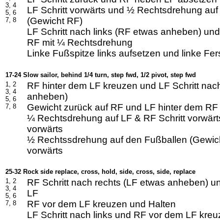
3, 4
LF Schritt vorwärts und ½ Rechtsdrehung auf
5, 6
(Gewicht RF)
7, 8
LF Schritt nach links (RF etwas anheben) un
RF mit ¼ Rechtsdrehung
Linke Fußspitze links aufsetzen und linke Fe
17-24 Slow sailor, behind 1/4 turn, step fwd, 1/2 pivot, step fwd
1, 2
RF hinter dem LF kreuzen und LF Schritt nach
3, 4
anheben)
5, 6
Gewicht zurück auf RF und LF hinter dem RF
7, 8
¼ Rechtsdrehung auf LF & RF Schritt vorwärts
vorwärts
½ Rechtssdrehung auf den Fußballen (Gewich
vorwärts
25-32 Rock side replace, cross, hold, side, cross, side, replace
1, 2
RF Schritt nach rechts (LF etwas anheben) u
3, 4
LF
5, 6
RF vor dem LF kreuzen und Halten
7, 8
LF Schritt nach links und RF vor dem LF kre