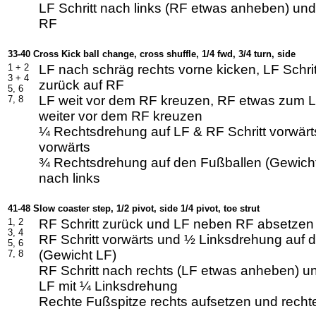
LF Schritt nach links (RF etwas anheben) un
RF
33-40 Cross Kick ball change, cross shuffle, 1/4 fwd, 3/4 turn, side
1 +
2
LF nach schräg rechts vorne kicken, LF Schrit
3 +
4
zurück auf RF
5, 6
LF weit vor dem RF kreuzen, RF etwas zum L
7, 8
weiter vor dem RF kreuzen
¼ Rechtsdrehung auf LF & RF Schritt vorwärts
vorwärts
¾ Rechtsdrehung auf den Fußballen (Gewicht
nach links
41-48 Slow coaster step, 1/2 pivot, side 1/4 pivot, toe strut
1, 2
RF Schritt zurück und LF neben RF absetzen
3, 4
RF Schritt vorwärts und ½ Linksdrehung auf 
5, 6
(Gewicht LF)
7, 8
RF Schritt nach rechts (LF etwas anheben) u
LF mit ¼ Linksdrehung
Rechte Fußspitze rechts aufsetzen und recht