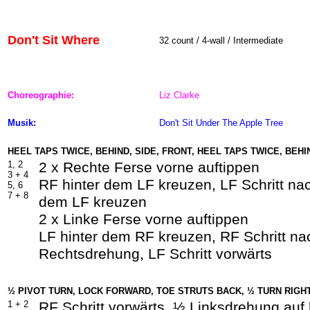
Don't Sit Where
32 count / 4-wall / Intermediate
Choreographie:
Liz Clarke
Musik:
Don't Sit Under The Apple Tree
HEEL TAPS TWICE, BEHIND, SIDE, FRONT, HEEL TAPS TWICE, BEHI
1, 2
2 x Rechte Ferse vorne auftippen
3 +
4
RF hinter dem LF kreuzen, LF Schritt nac
5, 6
7 +
8
dem LF kreuzen
2 x Linke Ferse vorne auftippen
LF hinter dem RF kreuzen, RF Schritt na
Rechtsdrehung, LF Schritt vorwärts
½ PIVOT TURN, LOCK FORWARD, TOE STRUTS BACK, ½ TURN RIG
1 +
2
RF Schritt vorwärts, ½ Linksdrehung auf