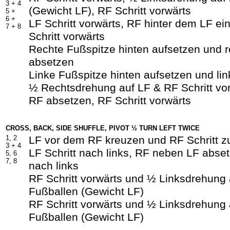
3 +
4
(Gewicht LF), RF Schritt vorwärts
5 +
6 +
LF Schritt vorwärts, RF hinter dem LF ei
7 +
8
Schritt vorwärts
Rechte Fußspitze hinten aufsetzen und 
absetzen
Linke Fußspitze hinten aufsetzen und li
½ Rechtsdrehung auf LF & RF Schritt vo
RF absetzen, RF Schritt vorwärts
CROSS, BACK, SIDE SHUFFLE, PIVOT ½ TURN LEFT TWICE
1, 2
LF vor dem RF kreuzen und RF Schritt z
3 +
4
LF Schritt nach links, RF neben LF abset
5, 6
7, 8
nach links
RF Schritt vorwärts und ½ Linksdrehung 
Fußballen (Gewicht LF)
RF Schritt vorwärts und ½ Linksdrehung 
Fußballen (Gewicht LF)