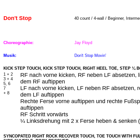
Don't Stop
40 count / 4-wall / Beginner, Interme
Choreographie:
Jay Floyd
Musik:
Don't Stop Movin'
KICK STEP TOUCH, KICK STEP TOUCH, RIGHT HEEL TOE, STEP ¼ 
1 + 2
RF nach vorne kicken, RF neben LF absetzen, li
3 + 4
dem RF auftippen
5, 6
LF nach vorne kicken, LF neben RF absetzen, r
7
+ 8
dem LF auftippen
Rechte Ferse vorne auftippen und rechte Fußsp
auftippen
RF Schritt vorwärts
¼ Linksdrehung mit 2 x Ferse heben & senken (
SYNCOPATED RIGHT ROCK RECOVER TOUCH, TOE TOUCH WITH FUL