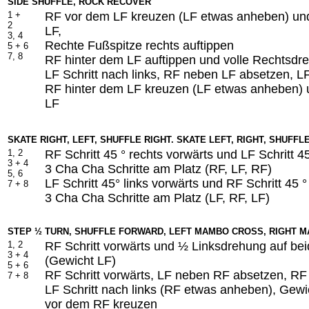
SIDE SHUFFLE, ROCK RECOVER
1 +
RF vor dem LF kreuzen (LF etwas anheben) und
2
LF,
3, 4
Rechte Fußspitze rechts auftippen
5 + 6
7, 8
RF hinter dem LF auftippen und volle Rechtsd
LF Schritt nach links, RF neben LF absetzen, LF
RF hinter dem LF kreuzen (LF etwas anheben) 
LF
SKATE RIGHT, LEFT, SHUFFLE RIGHT. SKATE LEFT, RIGHT, SHUFFL
1, 2
RF Schritt 45 ° rechts vorwärts und LF Schritt 45
3 + 4
3 Cha Cha Schritte am Platz (RF, LF, RF)
5, 6
LF Schritt 45° links vorwärts und RF Schritt 45 °
7 + 8
3 Cha Cha Schritte am Platz (LF, RF, LF)
STEP ½ TURN, SHUFFLE FORWARD, LEFT MAMBO CROSS, RIGHT 
1, 2
RF Schritt vorwärts und ½ Linksdrehung auf be
3 + 4
(Gewicht LF)
5 + 6
RF Schritt vorwärts, LF neben RF absetzen, RF 
7 + 8
LF Schritt nach links (RF etwas anheben), Gewi
vor dem RF kreuzen